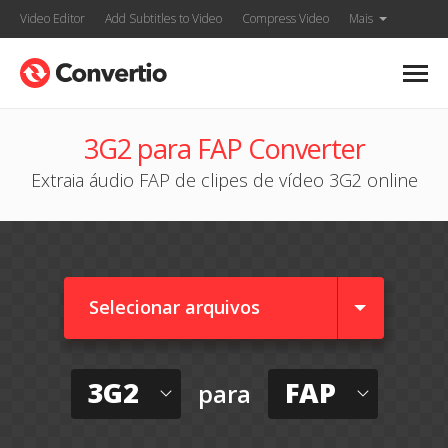
Video Editor
Add Subtitles to Video
Compress Video
Mais
3G2 para FAP Converter
Extraia áudio FAP de clipes de vídeo 3G2 online
Selecionar arquivos
3G2
FAP
para