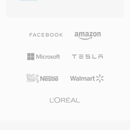
armazenamento onde perda ou corrupcao de
processamento é armazenamento limitados. O
dados é possível, como televisão por
container suporta múltiplas faixas, texto
transmissão, transmissão via satélite é
temporizado para legendas é metadados
streaming em rede. O formato divide o
embutidos. Um beneficio significativo é a
conteúdo em pacotes de tamanho fixo de 188
compatibilidade quase universal com aparelhos
bytes, cada um carregando um cabecalho de 4
CDMA da era de meados dos anos 2000,
bytes com informações de sincronizacao,
garantindo reprodução confiável em uma
indicacao de erro é identificacao de fluxo. Essa
ampla gama de dispositivos móveis. Embora
estrutura de pacotes permite que os
formatos mais novos como MP4 tenham
receptores se ressincronizem rapidamente
superado o 3G2 para a maioria dos propositos,
após interrupcoes de sinal, uma capacidade
ele contínua útil para trabalhar com conteúdo
critica para entrega de transmissão em tempo
móvel legado é para situações onde o
real que distingue os transport streams dos
tamanho mínimo de arquivo é a preocupacao
program streams projetados para mídia de
principal.
armazenamento confiável. O TS pode
multiplexar múltiplos programas em um único