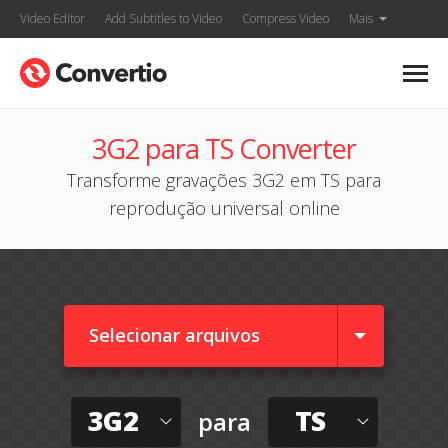
Video Editor
Add Subtitles to Video
Compress Video
Mais
3G2 para TS Converter
Transforme gravações 3G2 em TS para
reprodução universal online
Selecionar arquivos
3G2
TS
para