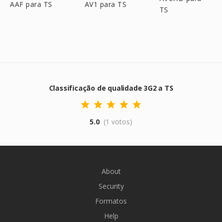
AAF para TS
AV1 para TS
TS
Classificação de qualidade 3G2 a TS
5.0
(1 votos)
About
Security
Formatos
Help