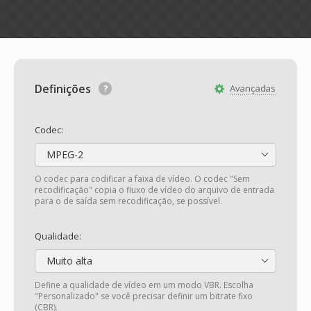
Definições
Avançadas
Codec:
MPEG-2
O codec para codificar a faixa de vídeo. O codec "Sem
recodificação" copia o fluxo de vídeo do arquivo de entrada
para o de saída sem recodificação, se possível.
Qualidade:
Muito alta
Define a qualidade de vídeo em um modo VBR. Escolha
"Personalizado" se você precisar definir um bitrate fixo
(CBR).