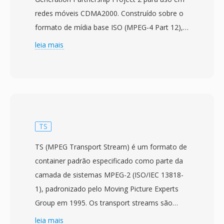
redes móveis CDMA2000. Construído sobre o
formato de mídia base ISO (MPEG-4 Part 12),
ele armazena vídeo codificado com H.263 ou
leia mais
MPEG-4 Visual junto com áudio em codecs
AMR, EVRC ou AAC. A especificação foi
publicada pela primeira vez em dezembro de
2003 para fornecer uma maneira padronizada
para telefones é redes baseados em CDMA
lidarem com mensagens multimídia é
TS
reprodução de vídeo. Os arquivos 3G2 são
TS (MPEG Transport Stream) é um formato de
projetados para condições de largura de banda
container padrão especificado como parte da
extremamente baixa, alcançando qualidade de
camada de sistemas MPEG-2 (ISO/IEC 13818-
vídeo reproduzível em taxas de bits tão baixas
1), padronizado pelo Moving Picture Experts
quanto 30-60 kbps. Isso torna o formato
Group em 1995. Os transport streams são
especialmente eficiente para captura de vídeo
projetados para ambientes de comunicação é
leia mais
móvel em dispositivos com poder de