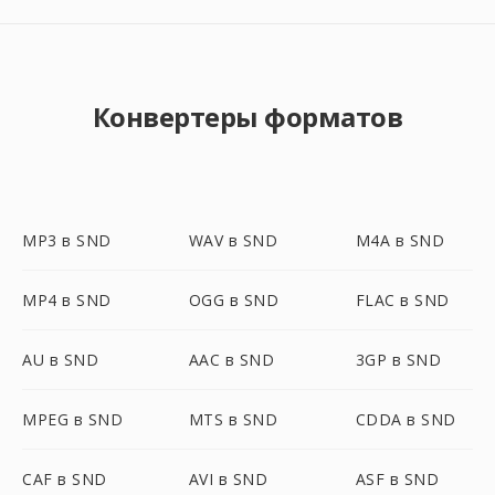
Конвертеры форматов
MP3 в SND
WAV в SND
M4A в SND
MP4 в SND
OGG в SND
FLAC в SND
AU в SND
AAC в SND
3GP в SND
MPEG в SND
MTS в SND
CDDA в SND
CAF в SND
AVI в SND
ASF в SND