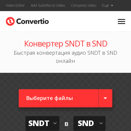
Video Editor
Add Subtitles to Video
Compress Video
Ещё
Конвертер SNDT в SND
Быстрая конвертация аудио SNDT в SND
онлайн
Выберите файлы
SNDT
SND
в