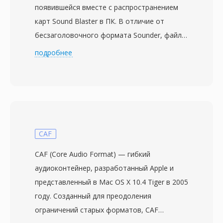
появившейся вместе с распространением
карт Sound Blaster в ПК. В отличие от
бесзаголовочного формата Sounder, файлы
SNDT включают краткий заголовок с
подробнее
частотой дискретизации и длиной данных —
значимое улучшение, позволявшее
программам воспроизведения
автоматически определять тайминг.
Аудиоданные хранятся как 8-битные
беззнаковые PCM, обычно при 8000-22050
CAF
Гц в моно. Sndtool функционировал как
CAF (Core Audio Format) — гибкий
простой рекордер и плеер волновых форм,
аудиоконтейнер, разработанный Apple и
часто распространяемый как shareware или
представленный в Mac OS X 10.4 Tiger в 2005
в комплекте с драйверами звуковых карт.
году. Созданный для преодоления
Ключевое преимущество перед
ограничений старых форматов, CAF
конкурирующими DOS-аудиоформатами —