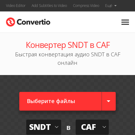
Video Editor
Add Subtitles to Video
Compress Video
Ещё
Конвертер SNDT в CAF
Быстрая конвертация аудио SNDT в CAF
онлайн
Выберите файлы
SNDT
CAF
в