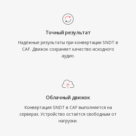
один контейнер работает как с
высокочастотным lossless-аудио 24 бит/192
кГц, так и со сжатой речью. Фреймворк Core
Audio от Apple обеспечивает нативную
Точный результат
поддержку на macOS и iOS, гарантируя
Надёжные результаты при конвертации SNDT в
воспроизведение с низкой задержкой в
CAF. Движок сохраняет качество исходного
профессиональных приложениях Logic Pro и
аудио.
Final Cut Pro. Для рабочих процессов в
экосистеме Apple, требующих
одновременно универсальности и
масштабируемости, CAF — исключительно
мощный выбор.
Облачный движок
Конвертация SNDT в CAF выполняется на
серверах. Устройство остаётся свободным от
нагрузки.