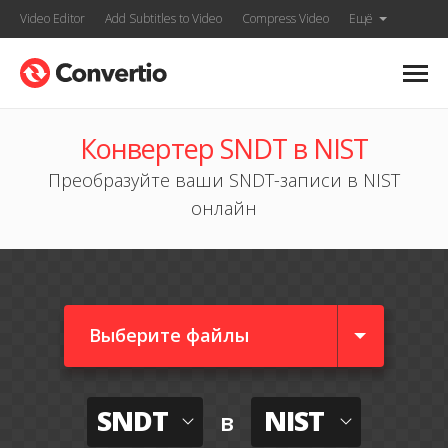
Video Editor
Add Subtitles to Video
Compress Video
Ещё
Конвертер SNDT в NIST
Преобразуйте ваши SNDT-записи в NIST
онлайн
Выберите файлы
SNDT
NIST
в