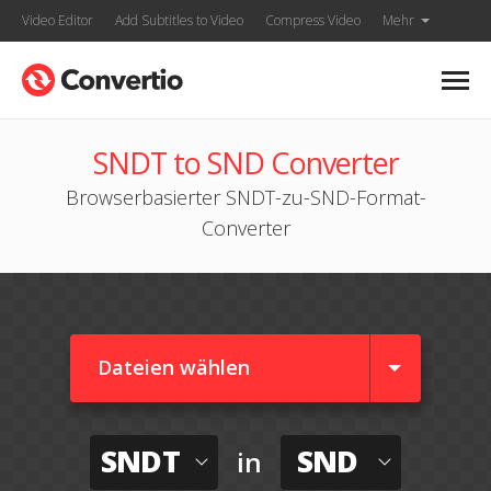
Video Editor
Add Subtitles to Video
Compress Video
Mehr
SNDT to SND Converter
Browserbasierter SNDT-zu-SND-Format-
Converter
Dateien wählen
SNDT
SND
in