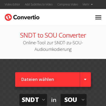
Video Editor
Add Subtitles to Video
Compress Video
Mehr
SNDT to SOU Converter
Online-Tool zur SNDT-zu-SOU-
Audioumkodierung
Dateien wählen
SNDT
SOU
in