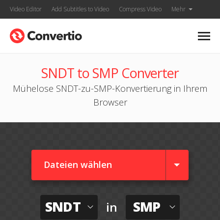
Video Editor
Add Subtitles to Video
Compress Video
Mehr
SNDT to SMP Converter
Mühelose SNDT-zu-SMP-Konvertierung in Ihrem
Browser
Dateien wählen
SNDT
SMP
in