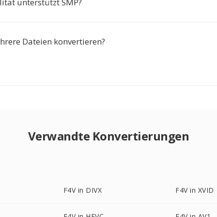
ität unterstützt SMP?
hrere Dateien konvertieren?
Verwandte Konvertierungen
F4V in DIVX
F4V in XVID
2
F4V in HEVC
F4V in AV1