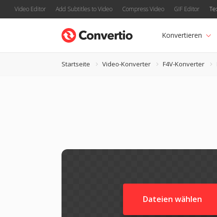
Video Editor
Add Subtitles to Video
Compress Video
GIF Editor
Te
Konvertieren
Startseite
Video-Konverter
F4V-Konverter
Dateien wählen