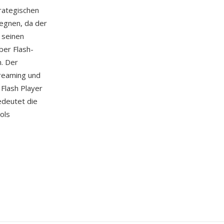
trategischen
egnen, da der
 seinen
ber Flash-
. Der
treaming und
 Flash Player
edeutet die
ols