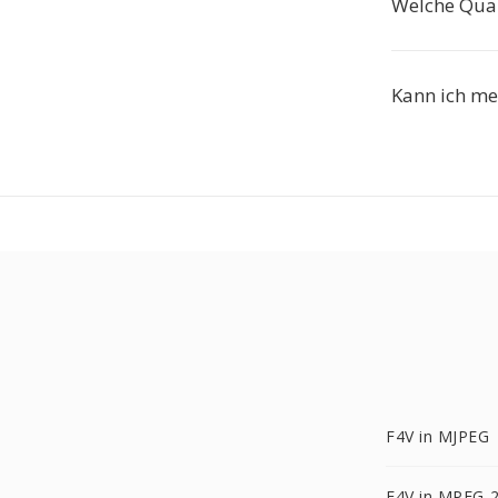
Welche Qual
Kann ich me
F4V in MJPEG
F4V in MPEG-