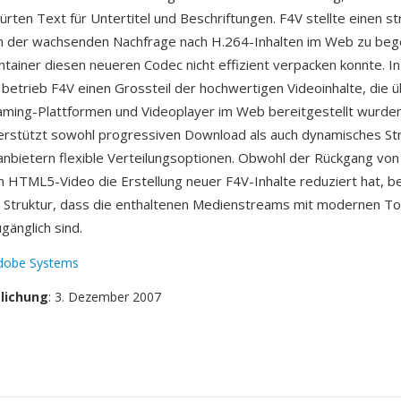
ürten Text für Untertitel und Beschriftungen. F4V stellte einen s
um der wachsenden Nachfrage nach H.264-Inhalten im Web zu beg
ntainer diesen neueren Codec nicht effizient verpacken konnte. In
 betrieb F4V einen Grossteil der hochwertigen Videoinhalte, die ü
aming-Plattformen und Videoplayer im Web bereitgestellt wurden
erstützt sowohl progressiven Download als auch dynamisches S
sanbietern flexible Verteilungsoptionen. Obwohl der Rückgang von
 HTML5-Video die Erstellung neuer F4V-Inhalte reduziert hat, b
 Struktur, dass die enthaltenen Medienstreams mit modernen To
gänglich sind.
dobe Systems
tlichung
: 3. Dezember 2007