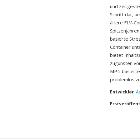
und zeitgeste
Schritt dar, 
ältere FLV-Co
Spitzenjahren
basierte Stre
Container unt
bietet Inhalt
zugunsten von
MP4-basierte
problemlos zu
Entwickler
:
A
Erstveröffen