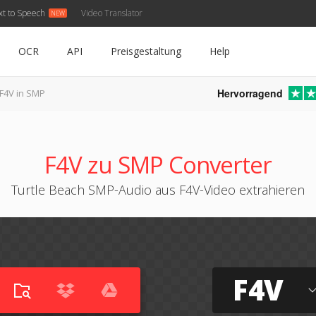
xt to Speech
Video Translator
OCR
API
Preisgestaltung
Help
Hervorragend
F4V in SMP
F4V zu SMP Converter
Turtle Beach SMP-Audio aus F4V-Video extrahieren
F4V