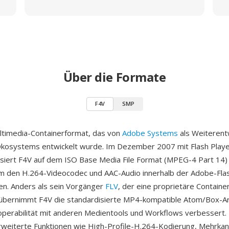
Über die Formate
F4V
SMP
ultimedia-Containerformat, das von
Adobe Systems
als Weiterent
Ökosystems entwickelt wurde. Im Dezember 2007 mit Flash Play
asiert F4V auf dem ISO Base Media File Format (MPEG-4 Part 14
m den H.264-Videocodec und AAC-Audio innerhalb der Adobe-Fla
en. Anders als sein Vorgänger
FLV
, der eine proprietäre Containe
übernimmt F4V die standardisierte MP4-kompatible Atom/Box-Arc
operabilität mit anderen Medientools und Workflows verbessert
rweiterte Funktionen wie High-Profile-H.264-Kodierung, Mehrka