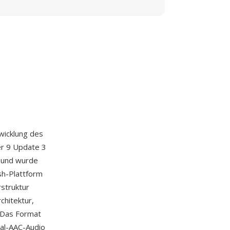
wicklung des
er 9 Update 3
) und wurde
sh-Plattform
rstruktur
hitektur,
. Das Format
nal-AAC-Audio