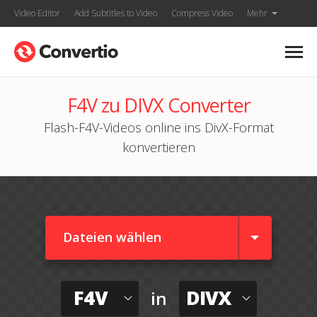
Video Editor
Add Subtitles to Video
Compress Video
Mehr
F4V zu DIVX Converter
Flash-F4V-Videos online ins DivX-Format
konvertieren
Dateien wählen
F4V
DIVX
in