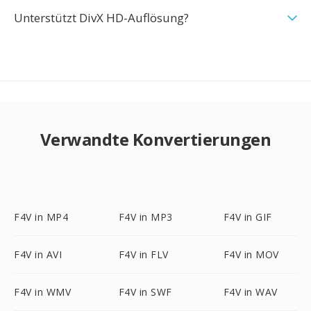
Unterstützt DivX HD-Auflösung?
Verwandte Konvertierungen
F4V in MP4
F4V in MP3
F4V in GIF
F4V in AVI
F4V in FLV
F4V in MOV
F4V in WMV
F4V in SWF
F4V in WAV