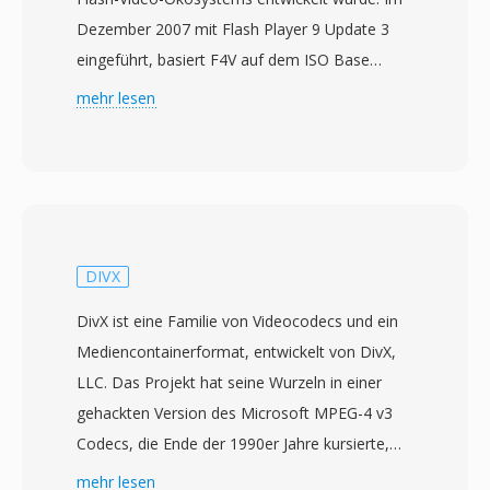
Dezember 2007 mit Flash Player 9 Update 3
eingeführt, basiert F4V auf dem ISO Base
Media File Format (MPEG-4 Part 14) und wurde
mehr lesen
geschaffen, um den H.264-Videocodec und
AAC-Audio innerhalb der Adobe-Flash-
Plattform zu unterstützen. Anders als sein
Vorgänger FLV, der eine proprietäre
Containerstruktur verwendete, übernimmt F4V
die standardisierte MP4-kompatible Atom/Box-
DIVX
Architektur, was die Interoperabilität mit
DivX ist eine Familie von Videocodecs und ein
anderen Medientools und Workflows
Mediencontainerformat, entwickelt von DivX,
verbessert. Das Format unterstützt erweiterte
LLC. Das Projekt hat seine Wurzeln in einer
Funktionen wie High-Profile-H.264-Kodierung,
gehackten Version des Microsoft MPEG-4 v3
Mehrkanal-AAC-Audio und zeitgesteürten Text
Codecs, die Ende der 1990er Jahre kursierte,
für Untertitel und Beschriftungen. F4V stellte
doch der legitime DivX-Codec startete im
mehr lesen
einen strategischen Schritt dar, um der