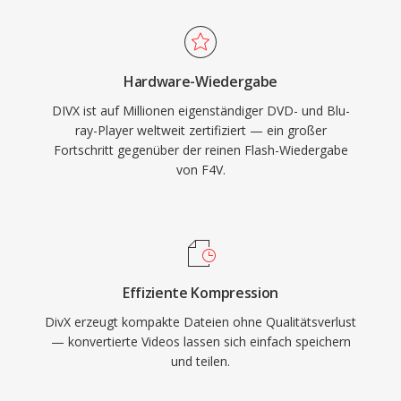
Audiospuren hinzu und bringt DVD-ähnliche
Funktionalität in digitale Dateien. Die DivX-
Zertifizierung wurde zu einem gängigen Label
Hardware-Wiedergabe
auf Unterhaltungselektronik, und Tausende von
DIVX ist auf Millionen eigenständiger DVD- und Blu-
DVD-Playern und anderen Geräten
ray-Player weltweit zertifiziert — ein großer
unterstützten die DivX-Wiedergabe nativ. Der
Fortschritt gegenüber der reinen Flash-Wiedergabe
Codec war zudem Pionier der
von F4V.
qualitätsbasierten variablen Bitratenkodierung,
die komplexen Szenen mehr Daten zuweist und
statischen weniger — für durchgehend
konsistente visuelle Qualität.
Effiziente Kompression
DivX erzeugt kompakte Dateien ohne Qualitätsverlust
— konvertierte Videos lassen sich einfach speichern
und teilen.