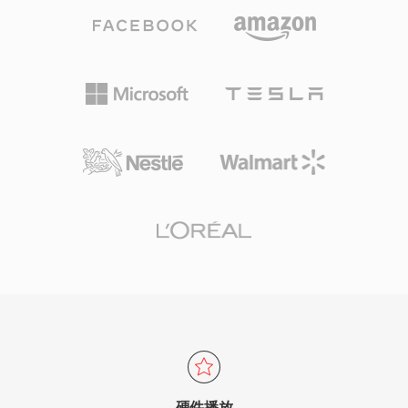
气。这种压缩效率使DivX成为早期互联网时代的
标志性格式——当时带宽和存储都是稀缺资源。
DivX媒体格式（.divx）容器增加了交互菜单、章
节、字幕和备用音轨等功能，将类似DVD的功能
带入数字文件。DivX认证成为消费电子产品上的
常见标签，数千台DVD播放器和其他设备原生支
持DivX播放。该编解码器还率先采用了基于质量
的可变比特率编码，为复杂场景分配更多数据，为
静态场景分配更少数据，从而在整个视频中实现一
致的视觉质量。
硬件播放