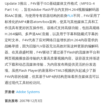
Update 3推出，F4V基于ISO基础媒体文件格式（MPEG-4
Part 14），旨在Adobe Flash平台内支持H.264视频编解码器
和AAC音频。与使用专有容器结构的前身
FLV
不同，F4V采用了
标准化的MP4兼容atom/box架构，使其与其他媒体工具和工
作流具有更好的互操作性。该格式支持高级功能，包括高规格
H.264编码、多声道AAC音频，以及用于字幕和隐藏式字幕的
定时文本。F4V代表了应对网络日益增长的H.264内容需求的
战略举措，因为旧版FLV容器无法高效封装这种更新的编解码
器。在其鼎盛时期，F4V驱动了通过基于Flash的流媒体平台和
网页视频播放器传输的大量高质量视频内容。该容器支持渐进
式下载和动态流媒体传输，为内容发布商提供灵活的分发选
项。虽然Flash Player的衰落和HTML5视频的兴起减少了新
F4V内容的创建，但其基于MP4的结构意味着所含媒体流可以
通过现代工具轻松访问。
开发者
:
Adobe Systems
首次发布
: 2007年12月3日