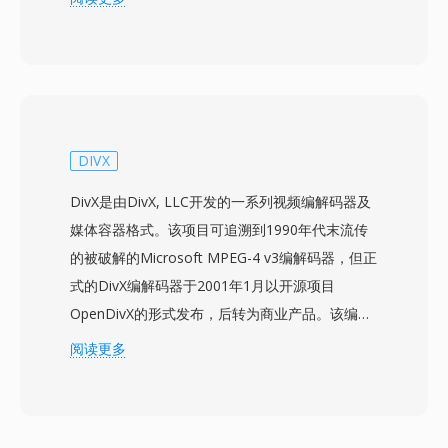
F4V采用了标准化的MP4兼容atom/box架构，使
其与其他媒体工具和工作流具有更好的互操作性。
该格式支持高级功能，包括高规格H.264编码、多
声道AAC音频，以及用于字幕和隐藏式字幕的定时
文本。F4V代表了应对网络日益增长的H.264内容
需求的战略举措，因为旧版FLV容器无法高效封装
DIVX
这种更新的编解码器。在其鼎盛时期，F4V驱动了
DivX是由DivX, LLC开发的一系列视频编解码器及
通过基于Flash的流媒体平台和网页视频播放器传
媒体容器格式。该项目可追溯到1990年代末流传
输的大量高质量视频内容。该容器支持渐进式下载
的被破解的Microsoft MPEG-4 v3编解码器，但正
和动态流媒体传输，为内容发布商提供灵活的分发
式的DivX编解码器于2001年1月以开源项目
选项。虽然Flash Player的衰落和HTML5视频的兴
OpenDivX的形式发布，后转为商业产品。该编解
起减少了新F4V内容的创建，但其基于MP4的结构
码器基于MPEG-4 Part 2（ASP）压缩，后续版本
阅读更多
意味着所含媒体流可以通过现代工具轻松访问。
纳入了H.264/AVC和HEVC支持。DivX在2000年代
初因能将一部完整电影压缩到单张CD-ROM大小
的文件同时保持可观看的视觉质量而获得巨大人