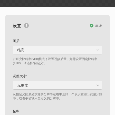
设置
高级
画质:
很高
在可变比特率(VBR)模式下设置视频质量。如需设置固定比特率
(CBR)，请选择“自定义”。
调整大小:
无更改
从预定义的最受欢迎的分辨率选项中选择一个以设置输出视频分辨
率，或者手动输入自定义的分辨率。
帧率: