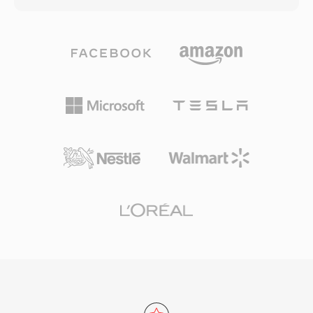
辨率，以及章节标记、字幕轨道和标题、封面、评
级等元数据标签。Apple选择M4V扩展名是为了将
iTunes内容与通用MP4文件区分开来，主要是让
受DRM保护的购买内容能被Apple设备和软件生态
系统识别。M4V文件在macOS、iOS、iPadOS和
Apple TV上原生播放，未加保护的版本在所有平
台的大多数主流媒体播放器中也能无缝工作。随着
iTunes Store成为购买和租赁数字电影和电视节目
的主要平台，该格式获得了广泛关注。与更广泛的
MP4生态系统的兼容性意味着，无DRM的M4V文
件中的视频和音频流可被几乎所有现代编辑或转码
工具直接处理而无需转换。