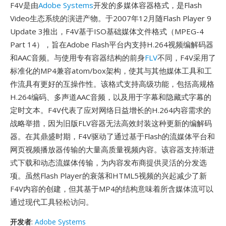
F4V是由
Adobe Systems
开发的多媒体容器格式，是Flash
Video生态系统的演进产物。于2007年12月随Flash Player 9
Update 3推出，F4V基于ISO基础媒体文件格式（MPEG-4
Part 14），旨在Adobe Flash平台内支持H.264视频编解码器
和AAC音频。与使用专有容器结构的前身
FLV
不同，F4V采用了
标准化的MP4兼容atom/box架构，使其与其他媒体工具和工
作流具有更好的互操作性。该格式支持高级功能，包括高规格
H.264编码、多声道AAC音频，以及用于字幕和隐藏式字幕的
定时文本。F4V代表了应对网络日益增长的H.264内容需求的
战略举措，因为旧版FLV容器无法高效封装这种更新的编解码
器。在其鼎盛时期，F4V驱动了通过基于Flash的流媒体平台和
网页视频播放器传输的大量高质量视频内容。该容器支持渐进
式下载和动态流媒体传输，为内容发布商提供灵活的分发选
项。虽然Flash Player的衰落和HTML5视频的兴起减少了新
F4V内容的创建，但其基于MP4的结构意味着所含媒体流可以
通过现代工具轻松访问。
开发者
:
Adobe Systems