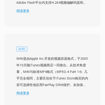
Adobe Flash平台内支持H.264视频编解码器和
AAC音频。与使用专有容器结构的前身FLV不同，
阅读更多
F4V采用了标准化的MP4兼容atom/box架构，使
其与其他媒体工具和工作流具有更好的互操作性。
该格式支持高级功能，包括高规格H.264编码、多
声道AAC音频，以及用于字幕和隐藏式字幕的定时
文本。F4V代表了应对网络日益增长的H.264内容
需求的战略举措，因为旧版FLV容器无法高效封装
M4V
这种更新的编解码器。在其鼎盛时期，F4V驱动了
M4V是由Apple Inc.开发的视频容器格式，于2005
通过基于Flash的流媒体平台和网页视频播放器传
年10月随iTunes视频商店一同推出。从技术角度
输的大量高质量视频内容。该容器支持渐进式下载
看，M4V与标准MP4格式（MPEG-4 Part 14）几
和动态流媒体传输，为内容发布商提供灵活的分发
乎完全相同，主要区别在于iTunes Store购买的内
选项。虽然Flash Player的衰落和HTML5视频的兴
容可选择性地应用FairPlay DRM保护。未加保护
起减少了新F4V内容的创建，但其基于MP4的结构
的M4V文件与任何支持MP4的播放器完全兼容，
阅读更多
意味着所含媒体流可以通过现代工具轻松访问。
因为底层容器结构和编解码器支持完全相同。该格
式通常包含H.264视频和AAC音频，支持高达4K分