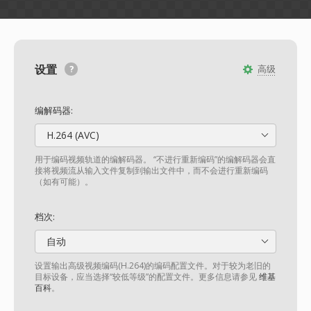
设置
高级
编解码器:
H.264 (AVC)
用于编码视频轨道的编解码器。 “不进行重新编码”的编解码器会直
接将视频流从输入文件复制到输出文件中，而不会进行重新编码
（如有可能）。
档次:
自动
设置输出高级视频编码(H.264)的编码配置文件。对于较为老旧的
目标设备，应当选择“较低等级”的配置文件。更多信息请参见
维基
百科
。