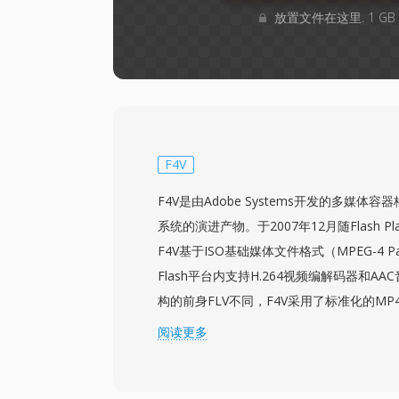
放置文件在这里. 1 G
F4V
F4V是由Adobe Systems开发的多媒体容器格
系统的演进产物。于2007年12月随Flash Playe
F4V基于ISO基础媒体文件格式（MPEG-4 Pa
Flash平台内支持H.264视频编解码器和A
构的前身FLV不同，F4V采用了标准化的MP4
其与其他媒体工具和工作流具有更好的互操
阅读更多
能，包括高规格H.264编码、多声道AAC
字幕的定时文本。F4V代表了应对网络日益增