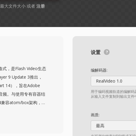
B 最大文件大小 或者
注册
设置
式，是Flash Video生态
编解码器:
r 9 Update 3推出，
RealVideo 1.0
rt 14），旨在Adobe
用于编码视频轨道的编解码器
AC音频。与使用专有容器结
从输入文件复制到输出文件
兼容atom/box架构，使
作性。该格式支持高级功
画质:
音频，以及用于字幕和隐藏式
最高
长的H.264内容需求的战