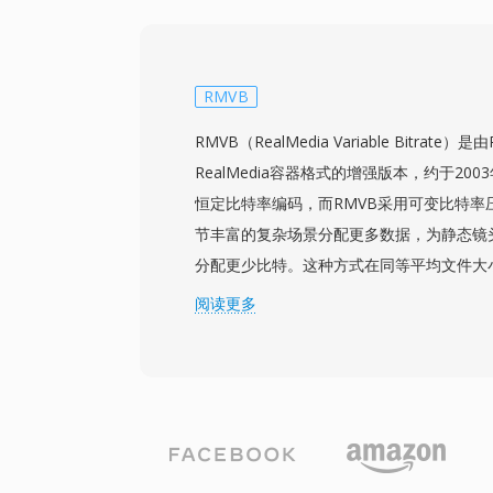
略举措，因为旧版FLV容器无法高效封装这
盛时期，F4V驱动了通过基于Flash的流
输的大量高质量视频内容。该容器支持渐进
输，为内容发布商提供灵活的分发选项。虽然Fla
RMVB
HTML5视频的兴起减少了新F4V内容的创
RMVB（RealMedia Variable Bitrate）是
味着所含媒体流可以通过现代工具轻松访问
RealMedia容器格式的增强版本，约于20
恒定比特率编码，而RMVB采用可变比特率
节丰富的复杂场景分配更多数据，为静态镜
分配更少比特。这种方式在同等平均文件大
供了显著更优的视觉质量。RMVB在2000
阅读更多
场获得了特别的流行，成为在带宽有限但观
分发完整电影和电视内容的广泛使用格式。该格式
9或RealVideo 10编解码器，其压缩方法与
RMVB文件支持嵌入式字幕流和多音频轨道
中颇为实用。该容器保留了RealMedia对
供了可变比特率编码带来的质量改进。虽然R