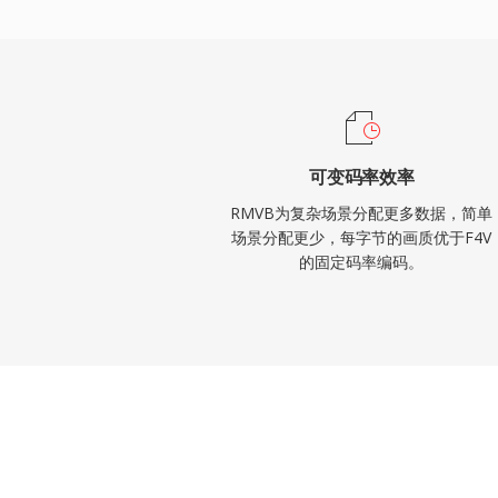
被搭配H.264的MP4等现代格式所取代，
群体，在2000年代中期的在线媒体存档和
可变码率效率
RMVB为复杂场景分配更多数据，简单
场景分配更少，每字节的画质优于F4V
的固定码率编码。