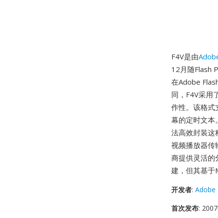
F4V是由
Adob
12月随Flash
在Adobe 
同，F4V采用
作性。该格式
幕的定时文本。
法高效封装这
视频播放器传
商提供灵活的分
建，但其基于
开发者
:
Adobe 
首次发布
: 20