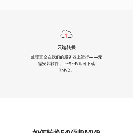
但它在亚洲市场仍拥有用户
个人视频收藏中仍可见到。
云端转换
处理完全在我们的服务器上运行——无
需安装软件，上传F4V即可下载
RMVB。
如何转换F4V到RMVB