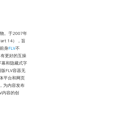
物。于2007年
art 14），旨
的前身
FLV
不
具有更好的互操
字幕和隐藏式字
版FLV容器无
媒体平台和网页
，为内容发布
4V内容的创