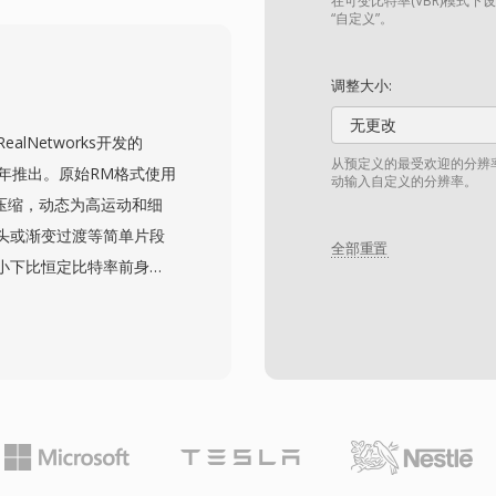
种更新的编解码器。在其鼎
在可变比特率(VBR)模式下
“自定义”。
媒体平台和网页视频播放器传
式下载和动态流媒体传
调整大小:
sh Player的衰落和
无更改
建，但其基于MP4的结构意
由RealNetworks开发的
。
从预定义的最受欢迎的分辨
03年推出。原始RM格式使用
动输入自定义的分辨率。
压缩，动态为高运动和细
头或渐变过渡等简单片段
全部重置
小下比恒定比特率前身提
年代中期在东亚和东南亚市
众仍要求合理画质的地区
通常使用RealVideo
H.264的技术路线相近。
，使其在多语言内容分发
流媒体友好的架构，同时提
MVB在大多数用途上已