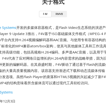
关于格式
F4V
RMVB
e Systems
开发的多媒体容器格式，是Flash Video生态系统的演进产
 Player 9 Update 3推出，F4V基于ISO基础媒体文件格式（MPEG-4 P
Flash平台内支持H.264视频编解码器和AAC音频。与使用专有容器结构
了标准化的MP4兼容atom/box架构，使其与其他媒体工具和工作流
支持高级功能，包括高规格H.264编码、多声道AAC音频，以及用于
F4V代表了应对网络日益增长的H.264内容需求的战略举措，因为旧
种更新的编解码器。在其鼎盛时期，F4V驱动了通过基于Flash的流
输的大量高质量视频内容。该容器支持渐进式下载和动态流媒体传输
发选项。虽然Flash Player的衰落和HTML5视频的兴起减少了新F
MP4的结构意味着所含媒体流可以通过现代工具轻松访问。
Systems
07年12月3日