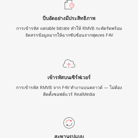
ให้การปรับปรุงคุณภาพจากการเข้ารหัสบิตเรต
แปรผัน แม้ว่า RMVB จะถูกแทนที่ด้วย MP4 พร้อม
บีบอัดอย่างมีประสิทธิภาพ
H.264 และรูปแบบสมัยใหม่อื่นๆ สำหรับการใช้งาน
การเข้ารหัส variable bitrate ทำให้ RMVB กะทัดรัดพร้อม
ส่วนใหญ่ แต่ยังคงมีฐานผู้ใช้ในตลาดเอเชียและพบ
จัดสรรข้อมูลมากให้ฉากซับซ้อนจากฟุตเทจ F4V
ได้ในคลังสื่อออนไลน์และคอลเลกชันวิดีโอส่วนตัว
จากยุคกลางทศวรรษ 2000
เข้ารหัสบนเซิร์ฟเวอร์
การเข้ารหัส RMVB จาก F4V ทำงานบนคลาวด์ — ไม่ต้อง
ติดตั้งซอฟต์แวร์ RealMedia
สะพานรูปแบบ