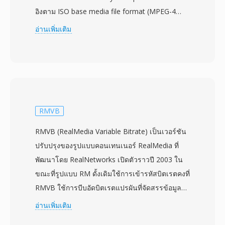
อิงตาม ISO base media file format (MPEG-4
Part 14) และสร้างขึ้นเพื่อรองรับตัวแปลงสัญญาณ
อ่านเพิ่มเติม
วิดีโอ H.264 และเสียง AAC ภายในแพลตฟอร์ม
Adobe Flash ต่างจากรุ่นก่อนหน้าอย่าง FLV ที่ใช้
โครงสร้างคอนเทนเนอร์เฉพาะ F4V ใช้
สถาปัตยกรรม atom/box แบบมาตรฐานที่เข้ากัน
ได้กับ MP4 ทำให้ทำงานร่วมกับเครื่องมือและขั้น
ตอนการทำงานสื่ออื่นๆ ได้ดียิ่งขึ้น รูปแบบนี้รองรับ
RMVB
ฟีเจอร์ขั้นสูง ได้แก่ การเข้ารหัส H.264 แบบ high-
RMVB (RealMedia Variable Bitrate) เป็นเวอร์ชัน
profile เสียง AAC หลายช่อง และข้อความแบบ
ปรับปรุงของรูปแบบคอนเทนเนอร์ RealMedia ที่
กำหนดเวลาสำหรับคำบรรยาย F4V เป็นการ
พัฒนาโดย RealNetworks เปิดตัวราวปี 2003 ใน
เคลื่อนไหวเชิงกลยุทธ์เพื่อตอบสนองต่อความ
ขณะที่รูปแบบ RM ดั้งเดิมใช้การเข้ารหัสบิตเรตคงที่
ต้องการเนื้อหา H.264 บนเว็บที่เพิ่มขึ้น เนื่องจาก
RMVB ใช้การบีบอัดบิตเรตแปรผันที่จัดสรรข้อมูล
คอนเทนเนอร์ FLV รุ่นเก่าไม่สามารถบรรจุตัวแปลง
มากขึ้นอย่างไดนามิกสำหรับฉากที่ซับซ้อนที่มีการ
อ่านเพิ่มเติม
สัญญาณใหม่นี้ได้อย่างมีประสิทธิภาพ ในช่วงที่
เคลื่อนไหวและรายละเอียดสูง และใช้บิตน้อยลง
รุ่งเรืองที่สุด F4V ขับเคลื่อนเนื้อหาวิดีโอคุณภาพสูง