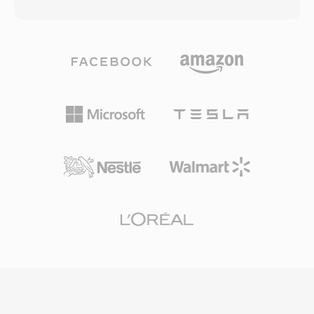
สำหรับส่วนที่เรียบง่ายอย่างช็อตนิ่งหรือทรานซิชัน
ส่วนใหญ่ที่ส่งผ่านแพลตฟอร์มสตรีมมิงและเครื่อง
แบบเฟด วิธีนี้ให้คุณภาพภาพที่ดีขึ้นอย่างมีนัยสำคัญ
เล่นวิดีโอบนเว็บที่ใช้ Flash คอนเทนเนอร์รองรับทั้ง
ที่ขนาดไฟล์เฉลี่ยเทียบเท่าเมื่อเทียบกับรุ่นก่อนที่ใช้
การดาวน์โหลดแบบ progressive และการสตรีม
บิตเรตคงที่ RMVB ได้รับความนิยมเป็นพิเศษใน
แบบ dynamic ให้ผู้เผยแพร่เนื้อหามีตัวเลือกการจัด
ตลาดเอเชียตะวันออกและเอเชียตะวันออกเฉียงใต้
จำหน่ายที่ยืดหยุ่น แม้ว่าการถดถอยของ Flash
ในช่วงกลางทศวรรษ 2000 กลายเป็นรูปแบบที่ใช้
Player ที่หันไปใช้วิดีโอ HTML5 ได้ลดการสร้าง
กันอย่างแพร่หลายสำหรับเผยแพร่ภาพยนตร์เต็ม
เนื้อหา F4V ใหม่ แต่โครงสร้างที่อิง MP4
เรื่องและเนื้อหาโทรทัศน์ในภูมิภาคที่แบนด์วิดท์
หมายความว่าสตรีมสื่อที่อยู่ภายในสามารถเข้าถึงได้
จำกัดแต่ผู้ชมยังคงต้องการคุณภาพภาพที่สมเหตุสม
ง่ายผ่านเครื่องมือสมัยใหม่
ผล รูปแบบนี้มักใช้ตัวแปลงสัญญาณ RealVideo 9
หรือ RealVideo 10 ซึ่งใช้เทคโนโลยีที่เทียบเคียงได้
กับ H.264 ในแนวทางการบีบอัด ไฟล์ RMVB รองรับ
สตรีมคำบรรยายแบบฝังตัวและแทร็กเสียงหลาย
แทร็ก ทำให้ใช้งานได้จริงสำหรับการเผยแพร่เนื้อหา
หลายภาษา คอนเทนเนอร์ยังคงรักษาสถาปัตยกรรม
ที่เป็นมิตรกับการสตรีมของ RealMedia ในขณะที่