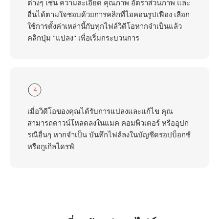
ต่างๆ เช่น ความละเอียด คุณภาพ อัตราส่วนภาพ และ
อื่นได้ตามใจชอบด้วยการคลิกที่ไอคอนรูปเฟือง เลือก
ใช้การตั้งค่าเหล่านี้กับทุกไฟล์วิดีโอหากจำเป็นแล้ว
คลิกปุ่ม "แปลง" เพื่อเริ่มกระบวนการ
4
เมื่อวิดีโอของคุณได้รับการแปลงและแก้ไข คุณ
สามารถดาวน์โหลดลงในแมค คอมพิวเตอร์ หรืออุปก
รณือื่นๆ หากจำเป็น บันทึกไฟล์ลงในบัญชีดรอปบ็อกซ์
หรือกูเกิลไดรฟ์