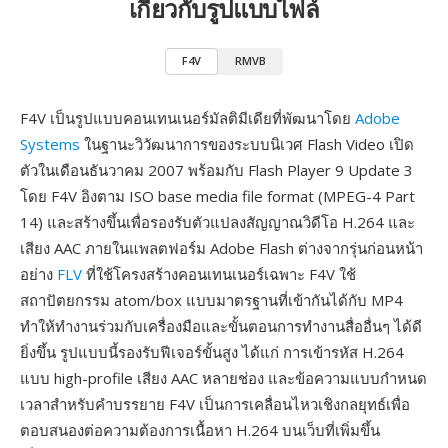
เกี่ยวกับรูปแบบไฟล์
F4V
RMVB
F4V เป็นรูปแบบคอนเทนเนอร์มัลติมีเดียที่พัฒนาโดย
Adobe
Systems
ในฐานะวิวัฒนาการของระบบนิเวศ Flash Video เปิด
ตัวในเดือนธันวาคม 2007 พร้อมกับ Flash Player 9 Update 3
โดย F4V อิงตาม ISO base media file format (MPEG-4 Part
14) และสร้างขึ้นเพื่อรองรับตัวแปลงสัญญาณวิดีโอ H.264 และ
เสียง AAC ภายในแพลตฟอร์ม Adobe Flash ต่างจากรุ่นก่อนหน้า
อย่าง
FLV
ที่ใช้โครงสร้างคอนเทนเนอร์เฉพาะ F4V ใช้
สถาปัตยกรรม atom/box แบบมาตรฐานที่เข้ากันได้กับ MP4
ทำให้ทำงานร่วมกับเครื่องมือและขั้นตอนการทำงานสื่ออื่นๆ ได้ดี
ยิ่งขึ้น รูปแบบนี้รองรับฟีเจอร์ขั้นสูง ได้แก่ การเข้ารหัส H.264
แบบ high-profile เสียง AAC หลายช่อง และข้อความแบบกำหนด
เวลาสำหรับคำบรรยาย F4V เป็นการเคลื่อนไหวเชิงกลยุทธ์เพื่อ
ตอบสนองต่อความต้องการเนื้อหา H.264 บนเว็บที่เพิ่มขึ้น