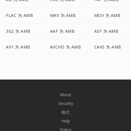
FLAC 为 AMB
MKV 为 AMB
MOV 为 AMB
3G2 为 AMB
AAF 为 AMB
ASF 为 AMB
AV1 为 AMB
AVCHD 为 AMB
CAVS 为 AMB
About
Security
格式
Help
Status