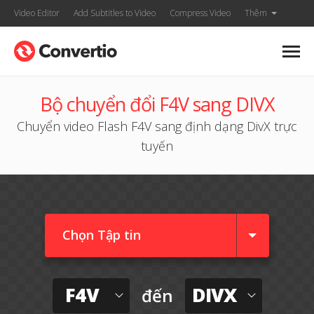
Video Editor
Add Subtitles to Video
Compress Video
Thêm
Bộ chuyển đổi F4V sang DIVX
Chuyển video Flash F4V sang định dạng DivX trực
tuyến
Chọn Tập tin
F4V
DIVX
đến