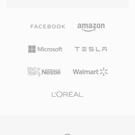
trước khi chuyển thành sản phẩm thương mại
cung cấp phần lớn nội dung video chất lượng
độc quyền. Codec dựa trên nén MPEG-4 Part 2
cao được phân phối qua các nền tảng truyền
(ASP) và các phiên bản sau đã tích hợp hỗ trợ
phát và trình phát video dựa trên Flash trên
H.264/AVC và HEVC. DivX trở nên cực kỳ phổ
web. Bộ chứa hỗ trợ cả tải xuống liên tục và
biến vào đầu những năm 2000 nhờ khả năng
truyền phát động, mang đến cho các nhà xuất
nén một bộ phim đầy đủ thành tệp đủ nhỏ để
bản nội dung nhiều tùy chọn phân phối linh
vừa vào một đĩa CD-ROM duy nhất mà vẫn giữ
hoạt. Mặc dù sự suy giảm của Flash Player
được chất lượng hình ảnh có thể xem được.
nhường chỗ cho video HTML5 đã giảm việc tạo
Hiệu suất nén này đã biến DivX thành định
nội dung F4V mới, cấu trúc dựa trên MP4 đồng
dạng tiêu biểu của thời kỳ đầu internet, khi
nghĩa với việc các luồng phương tiện bên trong
băng thông và dung lượng lưu trữ là tài nguyên
vẫn dễ dàng truy cập thông qua các công cụ
khan hiếm. Bộ chứa DivX Media Format (.divx)
hiện đại.
bổ sung các tính năng như menu tương tác,
chương, phụ đề và track âm thanh thay thế,
mang chức năng giống DVD đến cho các tệp kỹ
thuật số. Chứng nhận DivX trở thành nhãn phổ