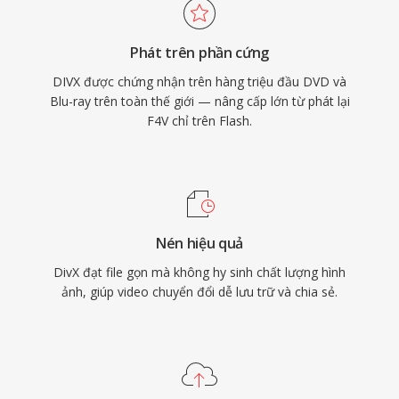
biến trên các thiết bị điện tử tiêu dùng, với
hàng nghìn đầu DVD và thiết bị khác hỗ trợ
Phát trên phần cứng
phát DivX gốc. Codec cũng tiên phong trong
DIVX được chứng nhận trên hàng triệu đầu DVD và
mã hóa tốc độ bit thay đổi dựa trên chất lượng,
Blu-ray trên toàn thế giới — nâng cấp lớn từ phát lại
phân bổ nhiều dữ liệu hơn cho các cảnh phức
F4V chỉ trên Flash.
tạp và ít hơn cho các cảnh tĩnh, tạo ra chất
lượng hình ảnh nhất quán trong toàn bộ video.
Nén hiệu quả
DivX đạt file gọn mà không hy sinh chất lượng hình
ảnh, giúp video chuyển đổi dễ lưu trữ và chia sẻ.