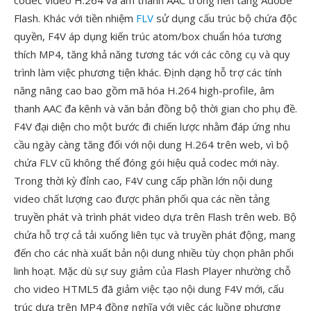
codec video H.264 và âm thanh AAC trong nền tảng Adobe
Flash. Khác với tiền nhiệm
FLV
sử dụng cấu trúc bộ chứa độc
quyền, F4V áp dụng kiến trúc atom/box chuẩn hóa tương
thích MP4, tăng khả năng tương tác với các công cụ và quy
trình làm việc phương tiện khác. Định dạng hỗ trợ các tính
năng nâng cao bao gồm mã hóa H.264 high-profile, âm
thanh AAC đa kênh và văn bản đồng bộ thời gian cho phụ đề.
F4V đại diện cho một bước đi chiến lược nhằm đáp ứng nhu
cầu ngày càng tăng đối với nội dung H.264 trên web, vì bộ
chứa FLV cũ không thể đóng gói hiệu quả codec mới này.
Trong thời kỳ đỉnh cao, F4V cung cấp phần lớn nội dung
video chất lượng cao được phân phối qua các nền tảng
truyền phát và trình phát video dựa trên Flash trên web. Bộ
chứa hỗ trợ cả tải xuống liên tục và truyền phát động, mang
đến cho các nhà xuất bản nội dung nhiều tùy chọn phân phối
linh hoạt. Mặc dù sự suy giảm của Flash Player nhường chỗ
cho video HTML5 đã giảm việc tạo nội dung F4V mới, cấu
trúc dựa trên MP4 đồng nghĩa với việc các luồng phương