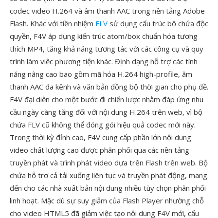
codec video H.264 và âm thanh AAC trong nền tảng Adobe
Flash. Khác với tiền nhiệm
FLV
sử dụng cấu trúc bộ chứa độc
quyền, F4V áp dụng kiến trúc atom/box chuẩn hóa tương
thích MP4, tăng khả năng tương tác với các công cụ và quy
trình làm việc phương tiện khác. Định dạng hỗ trợ các tính
năng nâng cao bao gồm mã hóa H.264 high-profile, âm
thanh AAC đa kênh và văn bản đồng bộ thời gian cho phụ đề.
F4V đại diện cho một bước đi chiến lược nhằm đáp ứng nhu
cầu ngày càng tăng đối với nội dung H.264 trên web, vì bộ
chứa FLV cũ không thể đóng gói hiệu quả codec mới này.
Trong thời kỳ đỉnh cao, F4V cung cấp phần lớn nội dung
video chất lượng cao được phân phối qua các nền tảng
truyền phát và trình phát video dựa trên Flash trên web. Bộ
chứa hỗ trợ cả tải xuống liên tục và truyền phát động, mang
đến cho các nhà xuất bản nội dung nhiều tùy chọn phân phối
linh hoạt. Mặc dù sự suy giảm của Flash Player nhường chỗ
cho video HTML5 đã giảm việc tạo nội dung F4V mới, cấu