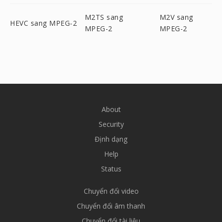
M2TS sang
M2V sang
HEVC sang MPEG-2
MPEG-2
MPEG-2
About
Security
Định dạng
Help
Status
Chuyển đổi video
Chuyển đổi âm thanh
Chuyển đổi tài liệu