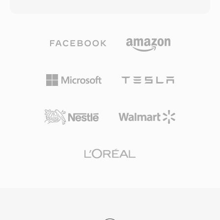
phù hợp cho các ứng dụng từ truyền hình độ
cung cấp phần lớn nội dung video chất lượng
nét tiêu chuẩn đến nội dung độ nét cao. Tiêu
cao được phân phối qua các nền tảng truyền
chuẩn giới thiệu khái niệm profile và level, cho
phát và trình phát video dựa trên Flash trên
phép các triển khai nhắm đến các tầng khả
web. Bộ chứa hỗ trợ cả tải xuống liên tục và
năng cụ thể — từ Simple Profile cho ứng dụng
truyền phát động, mang đến cho các nhà xuất
cơ bản đến High Profile hỗ trợ chroma 4:2:2
bản nội dung nhiều tùy chọn phân phối linh
cho phát sóng chuyên nghiệp. MPEG-2 trở
hoạt. Mặc dù sự suy giảm của Flash Player
thành xương sống nén của truyền hình kỹ thuật
nhường chỗ cho video HTML5 đã giảm việc tạo
số trên toàn thế giới, được áp dụng bởi các tiêu
nội dung F4V mới, cấu trúc dựa trên MP4 đồng
chuẩn DVB, ATSC và ISDB, đồng thời phục vụ
nghĩa với việc các luồng phương tiện bên trong
là codec video cho DVD-Video, đưa video chất
vẫn dễ dàng truy cập thông qua các công cụ
lượng điện ảnh đến thị trường tiêu dùng. Lớp
hiện đại.
transport stream cung cấp ghép kênh mạnh
mẽ với tính năng chống lỗi thiết yếu cho truyền
tải phát sóng qua các kênh nhiễu, trong khi
biến thể program stream phục vụ các ứng