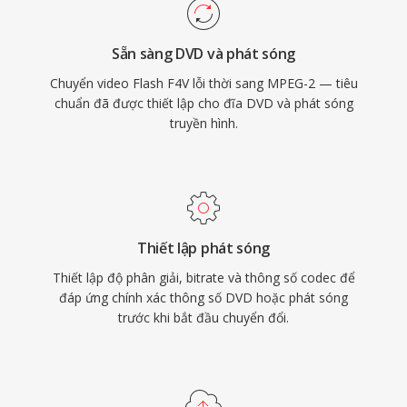
dụng hướng lưu trữ như DVD. MPEG-2 hỗ trợ
độ phân giải lên đến 1920x1152 ở Main Profile
Sẵn sàng DVD và phát sóng
at High Level, với tốc độ bit đạt 80 Mbps trong
Chuyển video Flash F4V lỗi thời sang MPEG-2 — tiêu
cấu hình chuyên nghiệp. Mặc dù các codec mới
chuẩn đã được thiết lập cho đĩa DVD và phát sóng
hơn như H.264 và HEVC mang lại hiệu suất nén
truyền hình.
vượt trội đáng kể, MPEG-2 vẫn bám rễ trong hạ
tầng phát sóng, hệ thống cáp và vệ tinh, và
hàng tỷ đĩa DVD đang lưu hành trên toàn thế
giới.
Thiết lập phát sóng
Thiết lập độ phân giải, bitrate và thông số codec để
đáp ứng chính xác thông số DVD hoặc phát sóng
trước khi bắt đầu chuyển đổi.