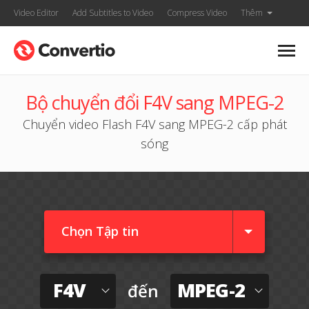
Video Editor
Add Subtitles to Video
Compress Video
Thêm
Bộ chuyển đổi F4V sang MPEG-2
Chuyển video Flash F4V sang MPEG-2 cấp phát
sóng
Chọn Tập tin
F4V
MPEG-2
đến