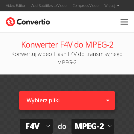
Video Editor
Add Subtitles to Video
Compress Video
Więcej
Konwerter F4V do MPEG-2
Konwertuj wideo Flash F4V do transmisyjnego
MPEG-2
Wybierz pliki
F4V
MPEG-2
do