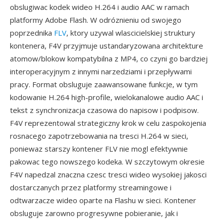
obslugiwac kodek wideo H.264 i audio AAC w ramach
platformy Adobe Flash. W odróznieniu od swojego
poprzednika
FLV
, ktory uzywal wlascicielskiej struktury
kontenera, F4V przyjmuje ustandaryzowana architekture
atomow/blokow kompatybilna z MP4, co czyni go bardziej
interoperacyjnym z innymi narzedziami i przepływami
pracy. Format obsluguje zaawansowane funkcje, w tym
kodowanie H.264 high-profile, wielokanalowe audio AAC i
tekst z synchronizacja czasowa do napisow i podpisow.
F4V reprezentowal strategiczny krok w celu zaspokojenia
rosnacego zapotrzebowania na tresci H.264 w sieci,
poniewaz starszy kontener FLV nie mogl efektywnie
pakowac tego nowszego kodeka. W szczytowym okresie
F4V napedzal znaczna czesc tresci wideo wysokiej jakosci
dostarczanych przez platformy streamingowe i
odtwarzacze wideo oparte na Flashu w sieci. Kontener
obsluguje zarowno progresywne pobieranie, jak i