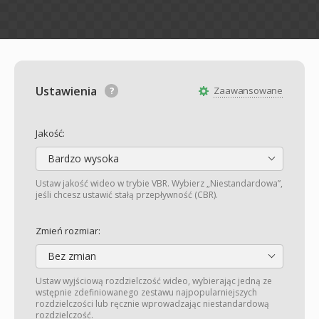
Ustawienia
Zaawansowane
Jakość:
Bardzo wysoka
Ustaw jakość wideo w trybie VBR. Wybierz „Niestandardowa”,
jeśli chcesz ustawić stałą przepływność (CBR).
Zmień rozmiar:
Bez zmian
Ustaw wyjściową rozdzielczość wideo, wybierając jedną ze
wstępnie zdefiniowanego zestawu najpopularniejszych
rozdzielczości lub ręcznie wprowadzając niestandardową
rozdzielczość.