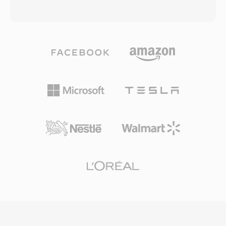
w celu zaspokojenia rosnacego
przeplotem dla telewizji nadawczej, co czyni go
zapotrzebowania na tresci H.264 w sieci,
odpowiednim do zastosowan od telewizji o
poniewaz starszy kontener FLV nie mogl
standardowej rozdzielczosci po tresci wysokiej
efektywnie pakowac tego nowszego kodeka. W
rozdzielczosci. Standard wprowadza koncepcje
szczytowym okresie F4V napedzal znaczna
profili i poziomow, umozliwiajac
czesc tresci wideo wysokiej jakosci
implementacjom celowanie w konkretne
dostarczanych przez platformy streamingowe i
warstwy mozliwosci — od Simple Profile dla
odtwarzacze wideo oparte na Flashu w sieci.
podstawowych zastosowan po High Profile
Kontener obsluguje zarowno progresywne
obslugujacy chrominancje 4:2:2 dla
pobieranie, jak i dynamiczne dostarczanie
profesjonalnej emisji. MPEG-2 stal sie
strumieniowe, dajac wydawcom tresci
kregoslupem kompresji telewizji cyfrowej na
elastyczne opcje dystrybucji. Choc upadek
calym swiecie, przyjety przez standardy DVB,
Flash Playera na rzecz wideo HTML5
ATSC i ISDB, a takze sluzy jako kodek wideo
zmniejszyl tworzenie nowych tresci F4V,
dla DVD-Video, przynoszac wideo kinowej
struktura oparta na MP4 oznacza, ze zawarte
jakosci na rynek konsumencki. Warstwa
strumienie medialne sa latwo dostepne za
strumienia transportowego zapewnia solidne