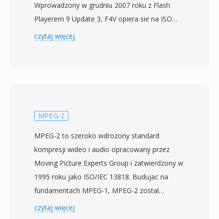
Wprowadzony w grudniu 2007 roku z Flash
Playerem 9 Update 3, F4V opiera sie na ISO
base media file format (MPEG-4 Part 14) i
czytaj więcej
zostal stworzony, by obslugiwac kodek wideo
H.264 i audio AAC w ramach platformy Adobe
Flash. W odróznieniu od swojego poprzednika
FLV, ktory uzywal wlascicielskiej struktury
kontenera, F4V przyjmuje ustandaryzowana
architekture atomow/blokow kompatybilna z
MPEG-2
MP4, co czyni go bardziej interoperacyjnym z
MPEG-2 to szeroko wdrozony standard
innymi narzedziami i przepływami pracy.
kompresji wideo i audio opracowany przez
Format obsluguje zaawansowane funkcje, w
Moving Picture Experts Group i zatwierdzony w
tym kodowanie H.264 high-profile,
1995 roku jako ISO/IEC 13818. Budujac na
wielokanalowe audio AAC i tekst z
fundamentach MPEG-1, MPEG-2 zostal
synchronizacja czasowa do napisow i
zaprojektowany do obslugi wyzszych szybkosci
czytaj więcej
podpisow. F4V reprezentowal strategiczny krok
transmisji i rozdzielczosci, szczegolnie wideo z