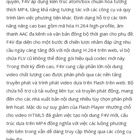
quyền, F4V áp dụng kiến trúc atom/box chuẩn hóa tương
thích MP4, tăng khả năng tương tác với các công cụ và quy
trình làm việc phương tiện khác. Định dạng hỗ trợ các tính
năng nâng cao bao gồm mã hóa H.264 high-profile, âm
thanh AAC đa kênh và văn bản đồng bộ thời gian cho phụ đề.
F4V đại diện cho một bước đi chiến lược nhằm đáp ứng nhu
cầu ngày càng tăng đối với nội dung H.264 trên web, vì bộ
chứa FLV cũ không thể đóng gói hiệu quả codec mới này.
Trong thời kỳ đỉnh cao, F4V cung cấp phần lớn nội dung
video chất lượng cao được phân phối qua các nền tảng
truyền phát và trình phát video dựa trên Flash trên web. Bộ
chứa hỗ trợ cả tải xuống liên tục và truyền phát động, mang
đến cho các nhà xuất bản nội dung nhiều tùy chọn phân phối
linh hoạt. Mặc dù sự suy giảm của Flash Player nhường chỗ
cho video HTML5 đã giảm việc tạo nội dung F4V mới, cấu
trúc dựa trên MP4 đồng nghĩa với việc các luồng phương
tiện bên trong vẫn dễ dàng truy cập thông qua các công cụ
hiện đại.