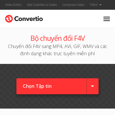
Video Editor
Add Subtitles to Video
Compress Video
Thêm
Bộ chuyển đổi F4V
Chuyển đổi F4V sang MP4, AVI, GIF, WMV và các
định dạng khác trực tuyến miễn phí
Chọn Tập tin