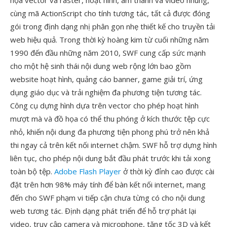
họa vector và raster, hoạt hình, âm thanh và video nhúng,
cùng mã ActionScript cho tính tương tác, tất cả được đóng
gói trong định dạng nhị phân gọn nhẹ thiết kế cho truyền tải
web hiệu quả. Trong thời kỳ hoàng kim từ cuối những năm
1990 đến đầu những năm 2010, SWF cung cấp sức mạnh
cho một hệ sinh thái nội dung web rộng lớn bao gồm
website hoạt hình, quảng cáo banner, game giải trí, ứng
dụng giáo dục và trải nghiệm đa phương tiện tương tác.
Công cụ dựng hình dựa trên vector cho phép hoạt hình
mượt mà và đồ họa có thể thu phóng ở kích thước tệp cực
nhỏ, khiến nội dung đa phương tiện phong phú trở nên khả
thi ngay cả trên kết nối internet chậm. SWF hỗ trợ dựng hình
liên tục, cho phép nội dung bắt đầu phát trước khi tải xong
toàn bộ tệp.
Adobe Flash Player
ở thời kỳ đỉnh cao được cài
đặt trên hơn 98% máy tính để bàn kết nối internet, mang
đến cho SWF phạm vi tiếp cận chưa từng có cho nội dung
web tương tác. Định dạng phát triển để hỗ trợ phát lại
video, truy cập camera và microphone, tăng tốc 3D và kết