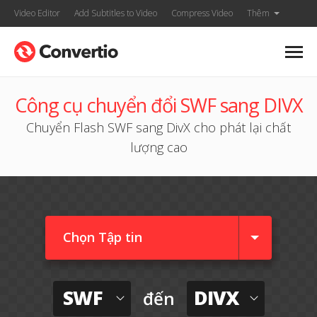
Video Editor
Add Subtitles to Video
Compress Video
Thêm
Công cụ chuyển đổi SWF sang DIVX
Chuyển Flash SWF sang DivX cho phát lại chất
lượng cao
Chọn Tập tin
SWF
DIVX
đến