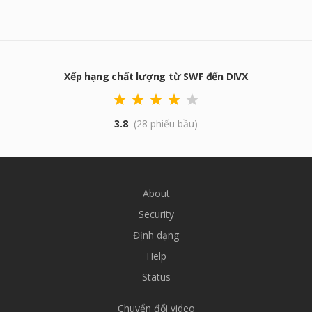
Xếp hạng chất lượng từ SWF đến DIVX
3.8
(28 phiếu bầu)
About
Security
Định dạng
Help
Status
Chuyển đổi video