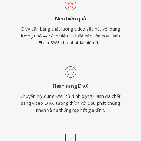
biến trên các thiết bị điện tử tiêu dùng, với
hàng nghìn đầu DVD và thiết bị khác hỗ trợ
Nén hiệu quả
phát DivX gốc. Codec cũng tiên phong trong
DivX cân bằng chất lượng video sắc nét với dung
mã hóa tốc độ bit thay đổi dựa trên chất lượng,
lượng nhỏ — cách hiệu quả để bảo tồn hoạt ảnh
phân bổ nhiều dữ liệu hơn cho các cảnh phức
Flash SWF cho phát lại hiện đại.
tạp và ít hơn cho các cảnh tĩnh, tạo ra chất
lượng hình ảnh nhất quán trong toàn bộ video.
Flash sang DivX
Chuyển nội dung SWF từ định dạng Flash đã chết
sang video DivX, tương thích với đầu phát chứng
nhận và hệ thống rạp hát gia đình.