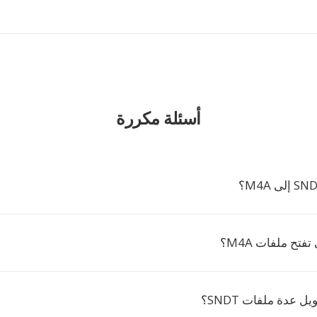
أسئلة مكررة
تفتح ملفات M4A؟
 عدة ملفات SNDT؟