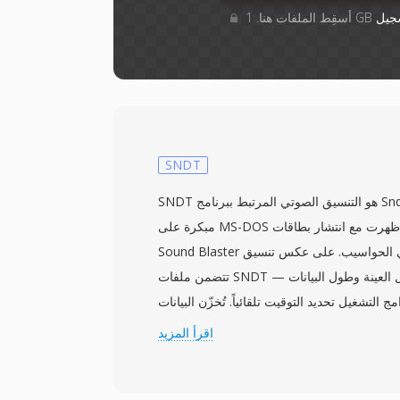
جيل
SNDT
SNDT هو التنسيق الصوتي المرتبط ببرنامج Sndtool، وهو أداة صوتية
مبكرة على MS-DOS من أوائل التسعينيات ظهرت مع انتشار بطاقات
Sound Blaster في الحواسيب. على عكس تنسيق Sounder بدون ترويسة،
تتضمن ملفات SNDT ترويسة مختصرة بمعدل العينة وطول البيانات —
التشغيل تحديد التوقيت تلقائياً. تُخزّن البيانات
الصوتية كـ PCM غير موقّع بدقة 8 بت، عادةً بمعدل 8000 إلى 22050 هرتز
اقرأ المزيد
أحادياً. عمل Sndtool كمسجل ومشغّل بسيط لأشكال الموجات، وكان يُوزّع
يُرفق مع تعريفات بطاقات الصوت. من أبرز مزاياه