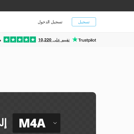
تسجيل
تسجيل الدخول
تقييم على
10,220
م
M4A
إل