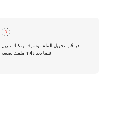
3
هيا قُم بتحويل الملف وسوف يمكنك تنزيل
ملفك بصيغة m4a فِيما بعد