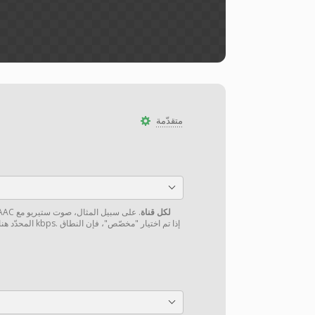
متقدّمة
لكل قناة
. على سبيل المثال، صوت ستيريو مع
قم بتعيين معدل البت الص