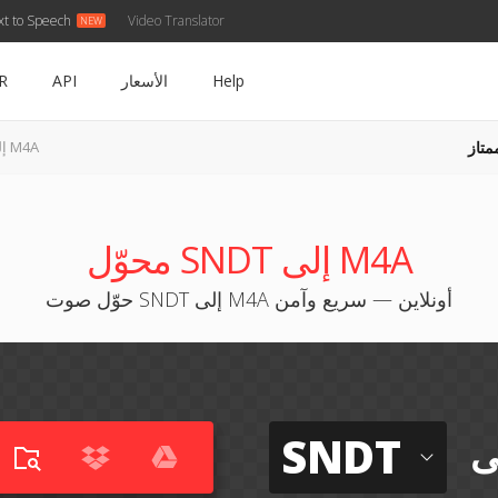
xt to Speech
Video Translator
Help
الأسعار
API
R
متاز
SNDT إلى M4A
محوّل SNDT إلى M4A
حوّل صوت SNDT إلى M4A أونلاين — سريع وآمن
SNDT
ى