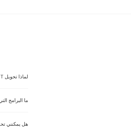
لماذا تحويل SNDT إلى M4A؟
ما البرامج التي 
هل يمكنني تحويل