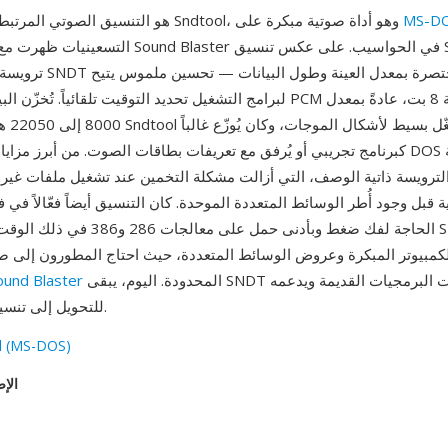
MS-D
SNDT هو التنسيق الصوتي المرتبط ببرنامج Sndtool، وهو أداة صوتية مبكرة على
التسعينيات ظهرت مع انتشار بطاقات Sound Blaster في 
ترويسة، تتضمن ملفات SNDT ت
لبرامج التشغيل تحديد التوقيت تلقائياً. تُخزّن البيانات الصوتية كـ PCM غير موق
8000 إلى 
كبرنامج تجريبي أو يُرفق مع تعريفات بطاقات الصوت. من أبرز مزاياه على تنس
لترويسة ذاتية الوصف، التي أزالت مشكلة التخمين عند تشغيل ملفات غير
قبل وجود أُطر الوسائط المتعددة الموحدة. كان التنسيق أيضاً فعّالاً في ف
الحاجة لفك ضغط وبأدنى حمل على معالجات 286
الكمبيوتر المبكرة وعروض الوسائط المتعددة، حيث احتاج المطورون إلى 
المحدودة. اليوم، يبقى SNDT في أرشيفات البرمجيات القديمة ويدعمه
ound Blaster
SoX للتحويل إلى تنسيقات حديثة.
l (MS-DOS)
الإص