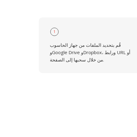
1
قُم بتحديد الملفات من جهاز الحاسوب
وGoogle Drive وDropbox، ورابط URL أو
من خلال سحبها إلى الصفحة.