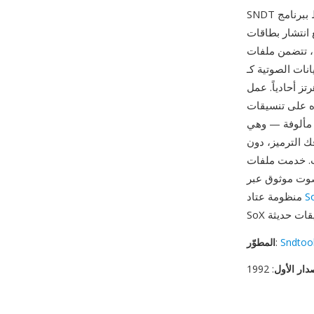
الحواسيب. على عكس تنسيق Sounder بدون
رويسة مختصرة بمعدل العينة وطول البيانات — تحسين ملموس يتيح
ّع بدقة 8 بت، عادةً بمعدل
22050 هرتز أحادياً. عمل Sndtool كمسجل ومشغّل بسيط لأشكال الموجات، وكان يُوزّع غالباً
يقات DOS الصوتية
 مألوفة — وهي
ك الترميز، دون
 و386 في ذلك الوقت. خدمت ملفات SNDT كلبنات
صوت موثوق عبر
S
منظومة عتاد
Sndtoo
:
المطوّر
دار الأول
: 1992