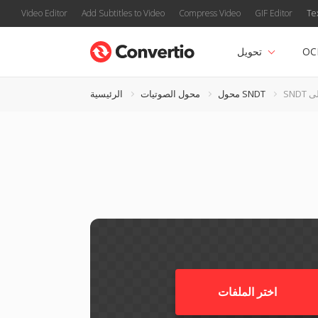
Video Editor
Add Subtitles to Video
Compress Video
GIF Editor
Te
OC
تحويل
محول SNDT
محول الصوتيات
الرئيسية
اختر الملفات