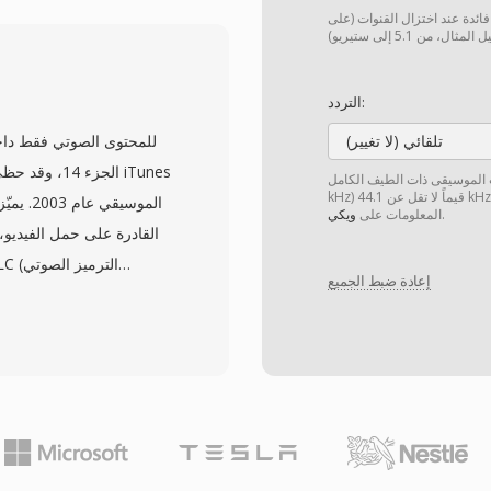
 فائدة عند اختزال القنوات (على
أزالت مشكلة التخمي
حقيقية قبل وجود أُطر الوس
التردد:
تلقائي (لا تغيير)
المبكرة وعروض الوسائط ال
يقى ذات الطيف الكامل (20 Hz — 20
kHz) قيماً لا تقل عن 44.1 kHz لتحقيق الشفافية. يمكن العثور على مزيد من
الموسيق
.
المعلومات على
ويكي
أرشيفات البرمجيات القديمة ويدعمه SoX للتحويل إلى تنسيقات حديثة.
إعادة ضبط الجميع
وتشكيل الضوضاء الزمني 