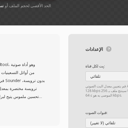
أسقِط الملفات هنا. 1 GB الحد الأقصى لحجم الملف أو
تس
الإعدادات
بِت لكل قناة:
تلقائي
وتي AAC
128 kbps المحدّد هنا سينتج ملف بـ 256 kbps. إذا تم اختيار "مخصّص"، فإن النطاق
الموصى به هو ≥ 64 kbps.
تحسين ملموس يتيح لبرامج 
قنوات الصوت:
غالباً كبرنامج تجريبي أو 
تلقائي (لا تغيير)