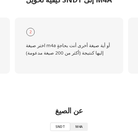
2
اختر صيغة m4a أو أية صيغة أخرى أنت بحاجةٍ
إليها كنتيجة (أكثر من 200 صيغة مدعومة)
عن الصيغ
SNDT
M4A