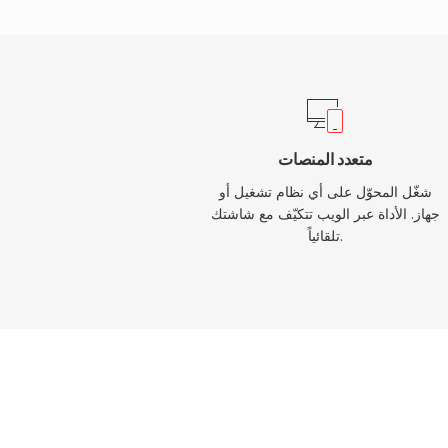
وfoobar2000 وAndroid ومعظم أنظمة المعلومات والترفيه في السيارات.
ا التنسيق: كفاءة ترميز متفوقة على المرمّزات
قدان، وبيانات وصفية غنية من خلال بنية ذرات MP4 (صور
 ومرونة مزدوجة تخدم سير العمل بفقدان وبدون
فقدان على حد سواء.
متعدد المنصات
شغّل المحوّل على أي نظام تشغيل أو
جهاز. الأداة عبر الويب تتكيّف مع شاشتك
تلقائياً.