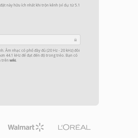
ặt này hữu ích nhất khi trộn kênh (ví dụ: từ 5.1
nh. Âm nhạc có phổ đầy đủ (20 Hz - 20 kHz) đòi
 hơn 44.1 kHz để đạt đến độ trong trẻo. Bạn có
n trên
wiki
.