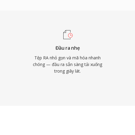
 phát lại trên kết nối
ợc cài đặt trên hàng
ư BBC và NPR dựa vào
 đóng góp kỹ thuật lâu
t thích ứng, ảnh hưởng
ASH. Dù đã bị các codec
Đầu ra nhẹ
i dung RA từ thời kỳ đầu
Tệp RA nhỏ gọn và mã hóa nhanh
phát lại trên thiết bị
chóng — đầu ra sẵn sàng tải xuống
trong giây lát.