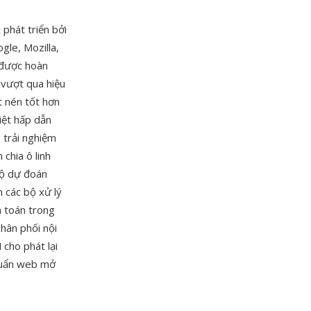
phát triển bởi
gle, Mozilla,
t được hoàn
 vượt qua hiệu
t nén tốt hơn
iệt hấp dẫn
 trải nghiệm
chia ô linh
độ dự đoán
 các bộ xử lý
h toán trong
hân phối nội
cho phát lại
chuẩn web mở