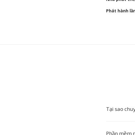
Phát hành lầ
Tại sao chu
Phần mềm n