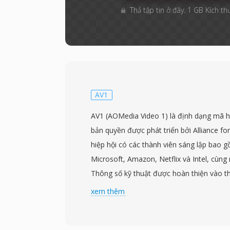
Thả tập tin ở đây. 1 GB Kích th
AV1
AV1 (AOMedia Video 1) là định dạng mã h
bản quyền được phát triển bởi Alliance 
hiệp hội có các thành viên sáng lập bao g
Microsoft, Amazon, Netflix và Intel, cùng 
Thông số kỹ thuật được hoàn thiện vào t
mục tiêu cung cấp codec video thế hệ tiế
xem thêm
suất nén của H.264 và HEVC đồng thời kh
AV1 đạt hiệu suất nén tốt hơn khoảng 30