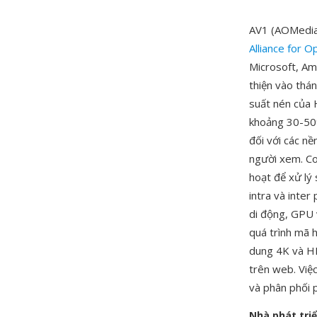
AV1 (AOMedia 
Alliance for 
Microsoft, Am
thiện vào thá
suất nén của 
khoảng 30-50
đối với các n
người xem. Co
hoạt để xử lý
intra và inte
di động, GPU 
quá trình mã 
dung 4K và HD
trên web. Việ
và phân phối p
Nhà phát tri