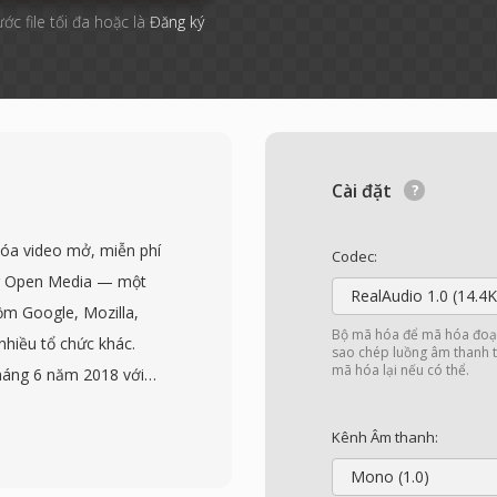
ước file tối đa hoặc là
Đăng ký
Cài đặt
óa video mở, miễn phí
Codec:
for Open Media — một
RealAudio 1.0 (14.4K
ồm Google, Mozilla,
Bộ mã hóa để mã hóa đoạn
nhiều tổ chức khác.
sao chép luồng âm thanh t
mã hóa lại nếu có thể.
háng 6 năm 2018 với
p theo vượt qua hiệu
ông có phí cấp phép.
Kênh Âm thanh:
-50% so với HEVC ở chất
Mono (1.0)