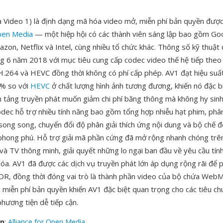
Video 1) là định dạng mã hóa video mở, miễn phí bản quyền được 
Open Media
— một hiệp hội có các thành viên sáng lập bao gồm Goo
azon, Netflix và Intel, cùng nhiều tổ chức khác. Thông số kỹ thuậ
ng 6 năm 2018 với mục tiêu cung cấp codec video thế hệ tiếp theo
H.264 và HEVC đồng thời không có phí cấp phép. AV1 đạt hiệu suấ
% so với
HEVC
ở chất lượng hình ảnh tương đương, khiến nó đặc b
ền tảng truyền phát muốn giảm chi phí băng thông mà không hy sinh
dec hỗ trợ nhiều tính năng bao gồm tổng hợp nhiễu hạt phim, phân 
 song song, chuyển đổi độ phân giải thích ứng nội dung và bộ chế 
r phong phú. Hỗ trợ giải mã phần cứng đã mở rộng nhanh chóng trên
và TV thông minh, giải quyết những lo ngại ban đầu về yêu cầu tín
hóa. AV1 đã được các dịch vụ truyền phát lớn áp dụng rộng rãi để p
R, đồng thời đóng vai trò là thành phần video của bộ chứa WebM 
c miễn phí bản quyền khiến AV1 đặc biệt quan trọng cho các tiêu 
hương tiện dễ tiếp cận.
ển
:
Alliance for Open Media