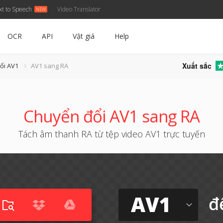
xt to Speech
Video Translator
OCR
API
Vật giá
Help
Xuất sắc
ổi AV1
AV1 sang RA
Chuyển đổi AV1 sang RA
Tách âm thanh RA từ tệp video AV1 trực tuyến
AV1
đ