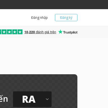
Đăng nhập
Đăng ký
10,220
đánh giá trên
RA
ến