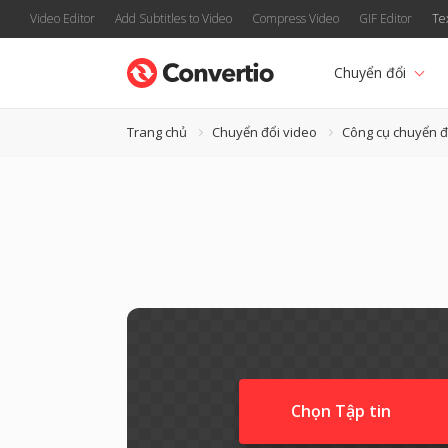
Video Editor
Add Subtitles to Video
Compress Video
GIF Editor
Te
Chuyển đổi
Trang chủ
Chuyển đổi video
Công cụ chuyển đ
Chọn Tập tin