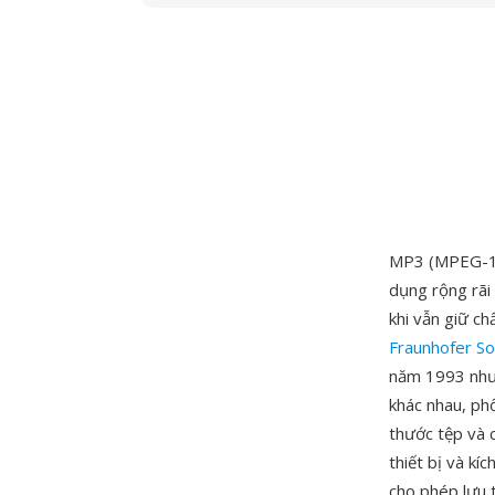
MP3 (MPEG-1 A
dụng rộng rãi
khi vẫn giữ c
Fraunhofer So
năm 1993 như
khác nhau, ph
thước tệp và c
thiết bị và k
cho phép lưu 