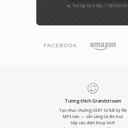
Thả tập tin ở đây. 1 GB Kích th
Tương thích Grandstream
Tạo nhạc chuông GSRT từ bất kỳ file
MP3 nào — sẵn sàng tải lên trực
tiếp vào điện thoại VoIP