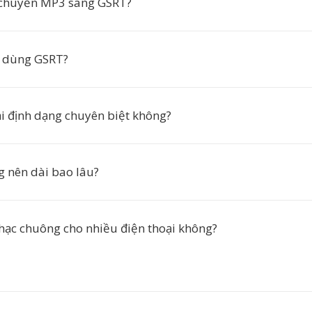
 chuyển MP3 sang GSRT?
o dùng GSRT?
i định dạng chuyên biệt không?
 nên dài bao lâu?
nhạc chuông cho nhiều điện thoại không?