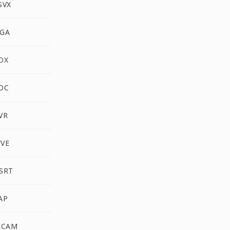
SVX
OGA
OX
VOC
VR
WVE
GSRT
AP
IRCAM