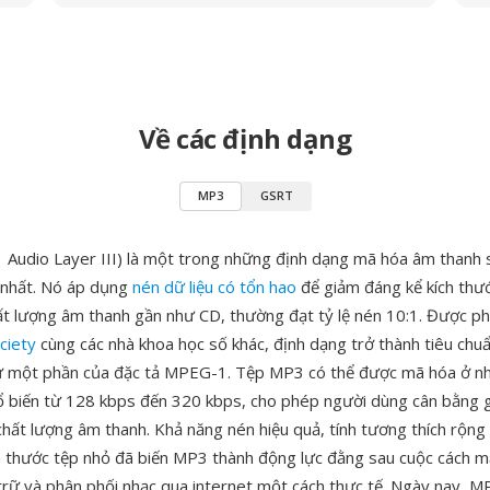
Về các định dạng
MP3
GSRT
udio Layer III) là một trong những định dạng mã hóa âm thanh
 nhất. Nó áp dụng
nén dữ liệu có tổn hao
để giảm đáng kể kích thư
hất lượng âm thanh gần như CD, thường đạt tỷ lệ nén 10:1. Được phá
ciety
cùng các nhà khoa học số khác, định dạng trở thành tiêu chu
 một phần của đặc tả MPEG-1. Tệp MP3 có thể được mã hóa ở nhi
ổ biến từ 128 kbps đến 320 kbps, cho phép người dùng cân bằng g
hất lượng âm thanh. Khả năng nén hiệu quả, tính tương thích rộng 
ích thước tệp nhỏ đã biến MP3 thành động lực đằng sau cuộc cách 
trữ và phân phối nhạc qua internet một cách thực tế. Ngày nay, M