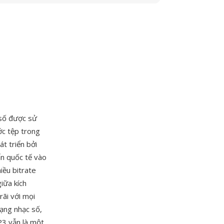
 số được sử
ớc tệp trong
t triển bởi
ẩn quốc tế vào
ều bitrate
iữa kích
rãi với mọi
mạng nhạc số,
P3 vẫn là một