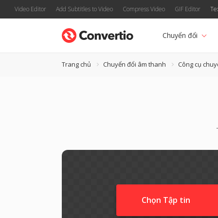
Video Editor
Add Subtitles to Video
Compress Video
GIF Editor
Te
Chuyển đổi
Trang chủ
Chuyển đổi âm thanh
Công cụ chuy
Chọn Tập tin