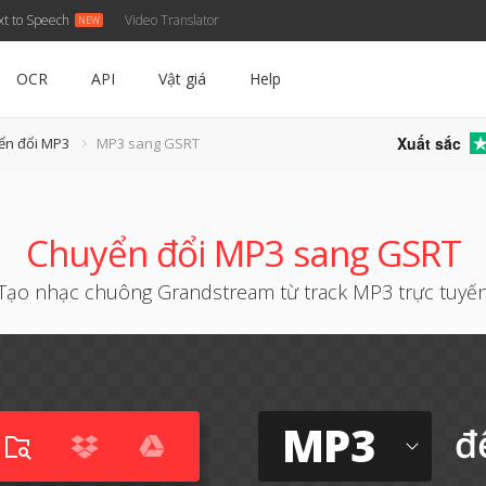
xt to Speech
Video Translator
OCR
API
Vật giá
Help
Xuất sắc
ển đổi MP3
MP3 sang GSRT
Chuyển đổi MP3 sang GSRT
Tạo nhạc chuông Grandstream từ track MP3 trực tuyế
MP3
đ