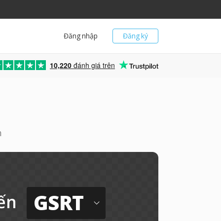
Đăng nhập
Đăng ký
10,220
đánh giá trên
n
GSRT
ến