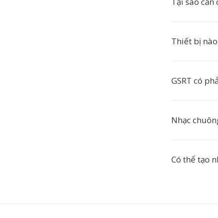
Tại sao cần
Thiết bị nà
GSRT có phả
Nhạc chuông
Có thể tạo 