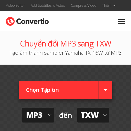
Video Editor
Add Subtitles to Video
Compress Video
Thêm
Chuyển đổi MP3 sang TXW
Tạo âm thanh sampler Yamaha TX-16W từ MP3
Chọn Tập tin
MP3
TXW
đến