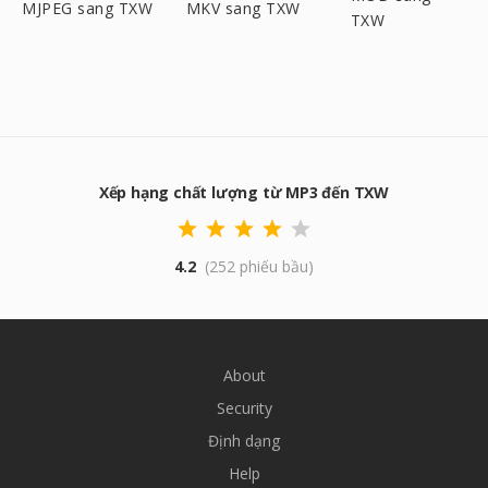
MJPEG sang TXW
MKV sang TXW
TXW
Xếp hạng chất lượng từ MP3 đến TXW
4.2
(252 phiếu bầu)
About
Security
Định dạng
Help