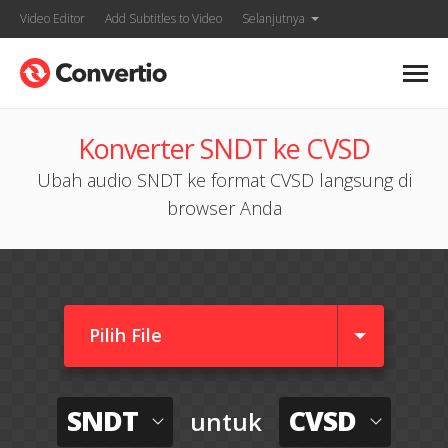
Video Editor
Add Subtitles to Video
Selanjutnya
Konverter SNDT ke CVSD
Ubah audio SNDT ke format CVSD langsung di
browser Anda
Pilih File
SNDT
CVSD
untuk