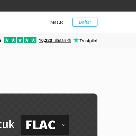
Masuk
Daftar
a
10,220
ulasan di
n
FLAC
tuk