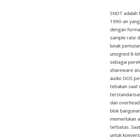
SNDT adalah f
1990-an yang
dengan forma
sample rate 
lunak pemutar
unsigned 8-bi
sebagai perek
shareware ata
audio DOS pes
tebakan saat 
terstandarisa
dan overhead 
blok banguna
memerlukan au
terbatas. Saa
untuk konvers