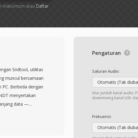
 file maksimum atau
Daftar
Pengaturan
ngan Sndtool, utilitas
Saluran Audio:
ang muncul bersamaan
Otomatis (Tak diuba
di PC. Berbeda dengan
Atur jumlah kanal audio. 
 SNDT menyertakan
downmixing kanal (cth: dari
panjang data —
nkan perangkat lunak
Frekuensi:
matis. Data audio
Otomatis (Tak diuba
asanya pada 8000 hingga