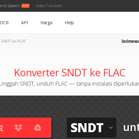
xt to Speech
Video Translator
OCR
API
Harga
Help
Istimew
SNDT ke FLAC
Konverter SNDT ke FLAC
Unggah SNDT, unduh FLAC — tanpa instalasi diperluka
SNDT
un