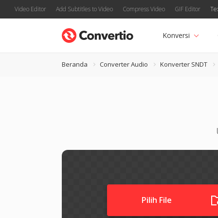
Video Editor
Add Subtitles to Video
Compress Video
GIF Editor
Te
Konversi
Beranda
Converter Audio
Konverter SNDT
Pilih File