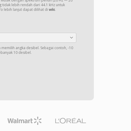
o. Musik dengan spektrum penuh (20 Hz — 20
 tidak lebih rendah dari 44.1 kHz untuk
o lebih lanjut dapat dilihat di
wiki
.
memilih angka desibel. Sebagai contoh, -10
banyak 10 desibel.