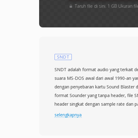
Taruh file di sini. 1 GB Ukuran
SNDT
SNDT adalah format audio yang terkait de
suara MS-DOS awal dari awal 1990-an y
dengan penyebaran kartu Sound Blaster 
format Sounder yang tanpa header, file
header singkat dengan sample rate dan 
peningkatan yang berarti yang memungki
selengkapnya
pemutaran menentukan timing secara oto
disimpan sebagai PCM unsigned 8-bit, bi