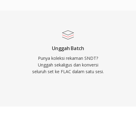
endekode FLAC secara
 dan Amazon Music
menegaskan kepercayaan
gulan utama membuat
-bit yang lengkap dari
a tertanam melalui
Unggah Batch
aga pustaka tetap
Punya koleksi rekaman SNDT?
, lisensi open-source
Unggah sekaligus dan konversi
seluruh set ke FLAC dalam satu sesi.
nghilangkan hambatan
ngkat keras.