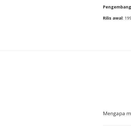
Pengemban
Rilis awal
: 19
Mengapa me