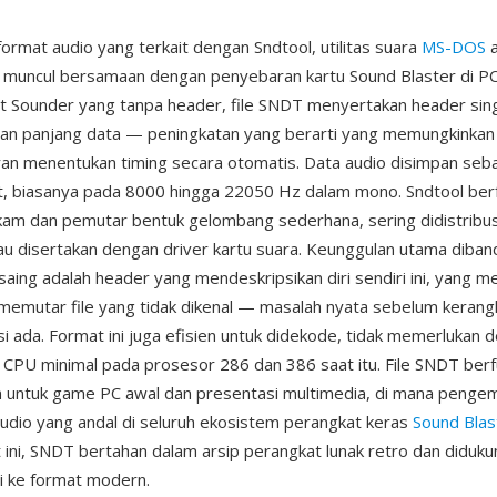
ormat audio yang terkait dengan Sndtool, utilitas suara
MS-DOS
a
 muncul bersamaan dengan penyebaran kartu Sound Blaster di P
t Sounder yang tanpa header, file SNDT menyertakan header sin
dan panjang data — peningkatan yang berarti yang memungkinkan
an menentukan timing secara otomatis. Data audio disimpan se
t, biasanya pada 8000 hingga 22050 Hz dalam mono. Sndtool ber
am dan pemutar bentuk gelombang sederhana, sering didistribus
u disertakan dengan driver kartu suara. Keunggulan utama diban
aing adalah header yang mendeskripsikan diri sendiri ini, yang m
memutar file yang tidak dikenal — masalah nyata sebelum kerang
si ada. Format ini juga efisien untuk didekode, tidak memerlukan
CPU minimal pada prosesor 286 dan 386 saat itu. File SNDT berf
n untuk game PC awal dan presentasi multimedia, di mana peng
dio yang andal di seluruh ekosistem perangkat keras
Sound Blas
t ini, SNDT bertahan dalam arsip perangkat lunak retro dan diduk
i ke format modern.