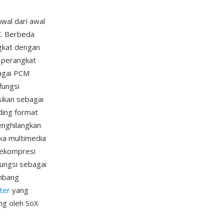
wal dari awal
C. Berbeda
gkat dengan
 perangkat
bagai PCM
fungsi
ikan sebagai
ding format
enghilangkan
ka multimedia
 dekompresi
ungsi sebagai
embang
ter
yang
ung oleh SoX