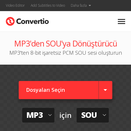
Video Editor
Add Subtitles to Video
Daha fazla
MP3'den SOU'ya Dönüştürücü
MP3'ten 8-bit işaretsiz PCM SOU sesi oluşturun
Dosyaları Seçin
MP3
SOU
için