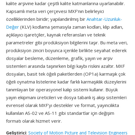
kalite arşivine kadar çeşitli kalite katmanlarına uyarlanabilir.
Kapsamlı meta veri çerçevesi MXF'nın belirleyici
özelliklerinden biridir; yapılandırılmış bir
Anahtar-Uzunluk-
Değer
(KLV) kodlama şemasıyla zaman kodları, klip adları,
açıklayıcı işaretçiler, kaynak referansları ve teknik
parametreler gibi prodüksiyon bilgilerini taşır. Bu meta veri,
prodüksiyon zinciri boyunca içerikle birlikte seyahat ederek
dosyalar besleme, düzenleme, grafik, yayın ve arşiv
sistemleri arasında taşınırken bilgi kaybı riskini azaltır. MXF
dosyaları, basit tek öğeli paketlerden (OP1a) karmaşık çok
öğeli oynatma listelerine kadar farklı karmaşıklık düzeylerini
tanımlayan bir operasyonel kalıp sistemi kullanır. Büyük
yayın ekipmanı üreticileri ve dosya tabanlı iş akışı sistemleri
evrensel olarak MXF'yı destekler ve format, yayıncılıkta
kullanılan AS-02 ve AS-11 gibi standartlar için değişim
formatı olarak hizmet verir.
Geliştirici
:
Society of Motion Picture and Television Engineers