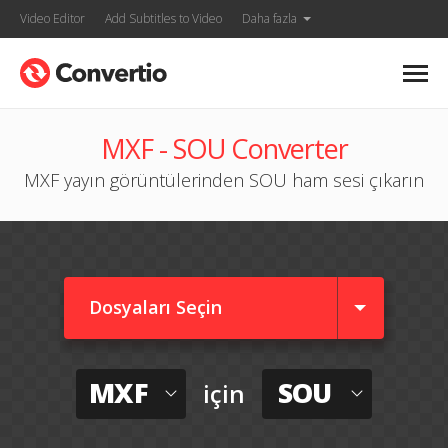
Video Editor
Add Subtitles to Video
Daha fazla
MXF - SOU Converter
MXF yayın görüntülerinden SOU ham sesi çıkarın
Dosyaları Seçin
MXF
SOU
için