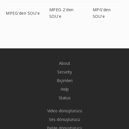
MPEG-2'den
MPG'den
MPEG'den SOU'e
SOU'e
SOU'e
About
Security
Biçimleri
Help
Status
Video dönüştürücü
Ses dönüştürücü
Belge dönüştürücü