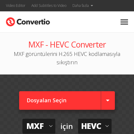
Video Editor
Add Subtitles to Video
Daha fazla
MXF - HEVC Converter
MXF görüntülerini H.265 HEVC kodlamasıyla
sıkıştırın
Dosyaları Seçin
MXF
HEVC
için