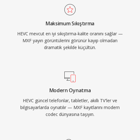
ile gözetleme uygulamalarında yaygın biçimde
benimsenmiştir. Apple, iOS 11&#039;den
Maksimum Sıkıştırma
i̇tibaren HEVC&#039;yı iOS cihazları için
HEVC mevcut en iyi sıkıştırma-kalite oranını sağlar —
varsayılan kayıt formatı olarak benimseyerek
MXF yayın görüntülerini görünür kayıp olmadan
tüketici erişimini önemli ölçüde genişletmiştir.
dramatik şekilde küçültün.
H.264&#039;e teknik üstünlüğüne rağmen,
karmaşık ve parçalanmış patent lisanslama
yapısı AV1 gibi telifsiz alternatiflere ilgiyi artırmış
olsa da HEVC, yayın altyapısı ve tüketici
elektroniğinde derin biçimde yerleşik konumunu
Modern Oynatma
korumaktadır.
HEVC güncel telefonlar, tabletler, akıllı TV'ler ve
bilgisayarlarda oynatılır — MXF kayıtlarını modern
codec dünyasına taşıyın.