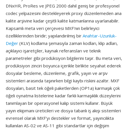
DNxHR, ProRes ve JPEG 2000 dahil geniş bir profesyonel
codec yelpazesini destekleyerek proxy düzenlemeden ana
kalite arşivine kadar çeşitli kalite katmanlarına uyarlanabilir.
Kapsamlı meta veri çerçevesi MXF'nın belirleyici
özelliklerinden biridir; yapılandırılmış bir
Anahtar-Uzunluk-
Değer
(KLV) kodlama şemasıyla zaman kodları, klip adları,
açıklayıcı işaretçiler, kaynak referansları ve teknik
parametreler gibi prodüksiyon bilgilerini taşır. Bu meta veri,
prodüksiyon zinciri boyunca içerikle birlikte seyahat ederek
dosyalar besleme, düzenleme, grafik, yayın ve arşiv
sistemleri arasında taşınırken bilgi kaybı riskini azaltır. MXF
dosyaları, basit tek öğeli paketlerden (OP1a) karmaşık çok
öğeli oynatma listelerine kadar farklı karmaşıklık düzeylerini
tanımlayan bir operasyonel kalıp sistemi kullanır. Büyük
yayın ekipmanı üreticileri ve dosya tabanlı iş akışı sistemleri
evrensel olarak MXF'yı destekler ve format, yayıncılıkta
kullanılan AS-02 ve AS-11 gibi standartlar için değişim