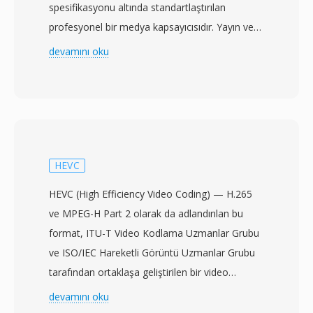
spesifikasyonu altında standartlaştırılan
profesyonel bir medya kapsayıcısıdır. Yayın ve
post-prodüksiyon endüstrileri için tasarlanan
devamını oku
MXF, farklı prodüksiyon sistemleri ve
platformları arasında video, ses ve zengin
açıklayıcı meta veri taşımak için üreticiden
bağımsız bir sarmalayıcı sunar. Format; MPEG-
2, AVC-Intra, DNxHD, DNxHR, ProRes ve JPEG
2000 dahil geniş bir profesyonel codec
HEVC
yelpazesini destekleyerek proxy düzenlemeden
HEVC (High Efficiency Video Coding) — H.265
ana kalite arşivine kadar çeşitli kalite
ve MPEG-H Part 2 olarak da adlandırılan bu
katmanlarına uyarlanabilir. Kapsamlı meta veri
format, ITU-T Video Kodlama Uzmanlar Grubu
çerçevesi MXF&#039;nın belirleyici
ve ISO/IEC Hareketli Görüntü Uzmanlar Grubu
özelliklerinden biridir; yapılandırılmış bir Anahtar-
tarafından ortaklaşa geliştirilen bir video
Uzunluk-Değer (KLV) kodlama şemasıyla
sıkıştırma standardıdır. Ocak 2013&#039;te
devamını oku
zaman kodları, klip adları, açıklayıcı işaretçiler,
onaylanan HEVC, sıkıştırma verimliliğini i̇ki