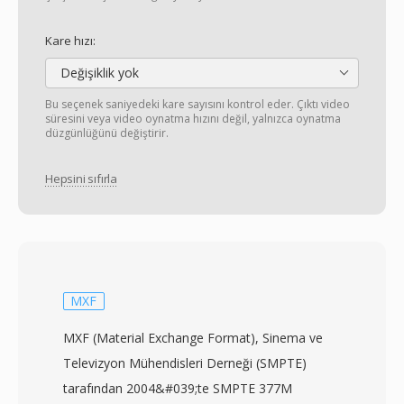
Kare hızı:
Değişiklik yok
Bu seçenek saniyedeki kare sayısını kontrol eder. Çıktı video
süresini veya video oynatma hızını değil, yalnızca oynatma
düzgünlüğünü değiştirir.
Hepsini sıfırla
MXF
MXF (Material Exchange Format), Sinema ve
Televizyon Mühendisleri Derneği (SMPTE)
tarafından 2004&#039;te SMPTE 377M