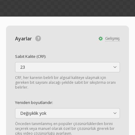
Ayarlar
Gelişmiş
Sabit Kalite (CRF):
23
CRF, her karenin belirli bir algısal kaliteye ulaşmak için
gereken bit sayısını alacağı şekilde sabit bir sıkıştırma oranı
belirler.
Yeniden boyutlandır:
Değişiklik yok
Önceden tanımlanmış en popüler çözünürlüklerden birini
seçerek veya manuel olarak özel bir çözünürlük girerek bir
çıkış video çözünürlüğü ayarlayın.