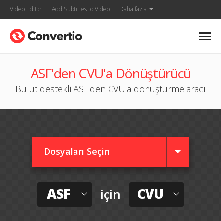
Video Editor
Add Subtitles to Video
Daha fazla
ASF'den CVU'a Dönüştürücü
Bulut destekli ASF'den CVU'a dönüştürme aracı
Dosyaları Seçin
ASF
CVU
için