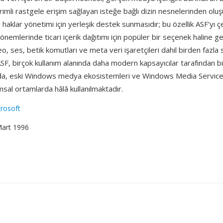
imli rastgele erişim sağlayan isteğe bağlı dizin nesnelerinden oluş
al haklar yönetimi için yerleşik destek sunmasıdır; bu özellik ASF'yı ç
önemlerinde ticari içerik dağıtımı için popüler bir seçenek haline get
eo, ses, betik komutları ve meta veri işaretçileri dahil birden fazla
 ASF, birçok kullanım alanında daha modern kapsayıcılar tarafından 
 da, eski Windows medya ekosistemleri ve Windows Media Services
sal ortamlarda hâlâ kullanılmaktadır.
rosoft
Mart 1996