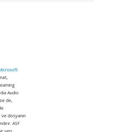
Microsoft
rmat,
treaming
edia Audio
rse de,
de
ği ve dosyanın
dırır. ASF
ir veri