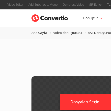
Video Editor
Add Subtitles to Video
Compress Video
GIF Editor
Te
Dönüştür
Ana Sayfa
Video dönüştürücü
ASF Dönüştürü
Dosyaları Seçin