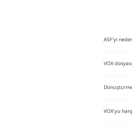
ASF'yi nede
VOX dosyası 
Dönüştürme
VOX'yu hangi