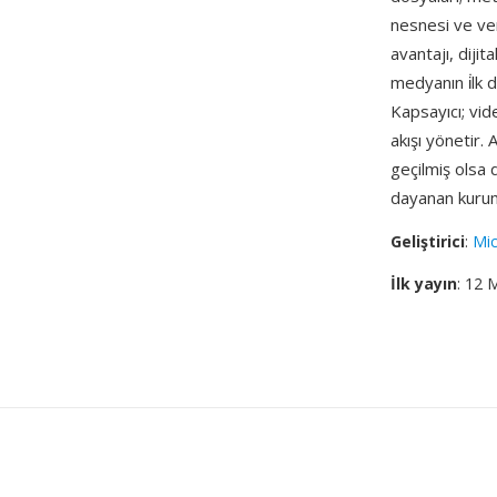
nesnesi ve ver
avantajı, dijit
medyanın i̇lk d
Kapsayıcı; vid
akışı yönetir.
geçilmiş olsa
dayanan kurum
Geliştirici
:
Mic
İlk yayın
: 12 