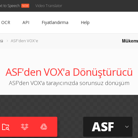
xt to Speech
Video Translator
OCR
API
Fiyatlandırma
Help
Mükem
cü
ASF'den VOX'e
ASF'den VOX'a Dönüştürücü
ASF'den VOX'a tarayıcınızda sorunsuz dönüşüm
ASF