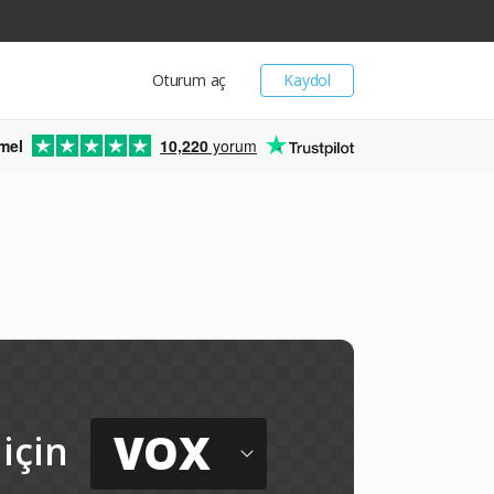
Oturum aç
Kaydol
mel
10,220
yorum
VOX
için