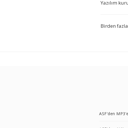
Yazılım kur
Birden fazl
ASF'den MP3'