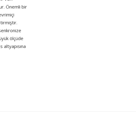
ur. Önemli bir
evrimiçi
irmiştir.
 senkronize
büyük ölçüde
 altyapısına