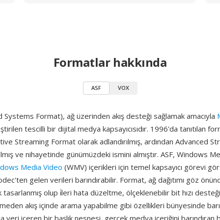
Formatlar hakkında
ASF
VOX
 Systems Format), ağ üzerinden akış desteği sağlamak amacıyla
ştirilen tescilli bir dijital medya kapsayıcısıdır. 1996'da tanıtılan fo
ctive Streaming Format olarak adlandırılmış, ardından Advanced S
almış ve nihayetinde günümüzdeki ismini almıştır. ASF, Windows M
dows Media Video
(WMV) içerikleri için temel kapsayıcı görevi gö
odec'ten gelen verileri barındırabilir. Format, ağ dağıtımı göz önün
 tasarlanmış olup i̇leri hata düzeltme, ölçeklenebilir bit hızı deste
meden akış içinde arama yapabilme gibi özellikleri bünyesinde barın
a veri içeren bir başlık nesnesi, gerçek medya içeriğini barındıran b