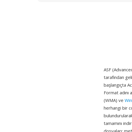
ASF (Advanced
tarafından geli
başlangıçta A
Format adını 
(WMA) ve
Win
herhangi bir c
bulundurularak
tamamını indir
dosyaları; met