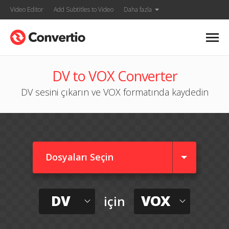
Video Editor
Add Subtitles to Video
Daha fazla
DV to VOX Converter
DV sesini çıkarın ve VOX formatında kaydedin
Dosyaları Seçin
DV
VOX
için