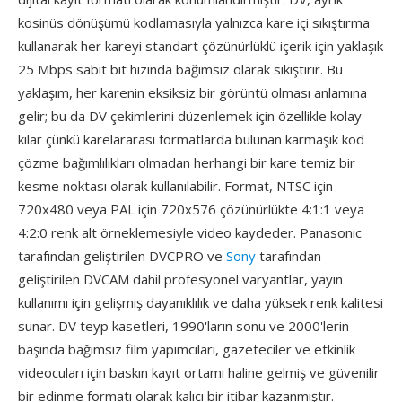
kosinüs dönüşümü kodlamasıyla yalnızca kare içi sıkıştırma
kullanarak her kareyi standart çözünürlüklü içerik için yaklaşık
25 Mbps sabit bit hızında bağımsız olarak sıkıştırır. Bu
yaklaşım, her karenin eksiksiz bir görüntü olması anlamına
gelir; bu da DV çekimlerini düzenlemek için özellikle kolay
kılar çünkü karelararası formatlarda bulunan karmaşık kod
çözme bağımlılıkları olmadan herhangi bir kare temiz bir
kesme noktası olarak kullanılabilir. Format, NTSC için
720x480 veya PAL için 720x576 çözünürlükte 4:1:1 veya
4:2:0 renk alt örneklemesiyle video kaydeder. Panasonic
tarafından geliştirilen DVCPRO ve
Sony
tarafından
geliştirilen DVCAM dahil profesyonel varyantlar, yayın
kullanımı için gelişmiş dayanıklılık ve daha yüksek renk kalitesi
sunar. DV teyp kasetleri, 1990'ların sonu ve 2000'lerin
başında bağımsız film yapımcıları, gazeteciler ve etkinlik
videocuları için baskın kayıt ortamı haline gelmiş ve güvenilir
bir edinme formatı olarak kalıcı bir itibar kazanmıştır.