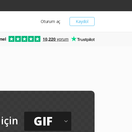
Oturum aç
Kaydol
mel
10,220
yorum
GIF
için