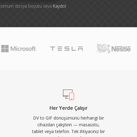
aksimum dosya boyutu veya
Kaydol
Her Yerde Çalışır
DV to GIF dönüşümünü herhangi bir
cihazdan çalıştırın — masaüstü,
tablet veya telefon. Tek ihtiyacınız bir