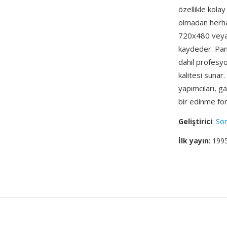
özellikle kola
olmadan herhan
720x480 veya 
kaydeder. Pan
dahil profesyo
kalitesi sunar
yapımcıları, ga
bir edinme form
Geliştirici
:
So
İlk yayın
: 199