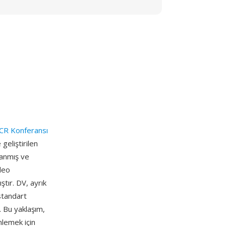
VCR Konferansı
geliştirilen
lanmış ve
ideo
ştır. DV, ayrık
standart
r. Bu yaklaşım,
nlemek için