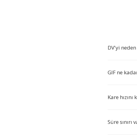
DV'yi neden
GIF ne kada
Kare hızını 
Süre sınırı 