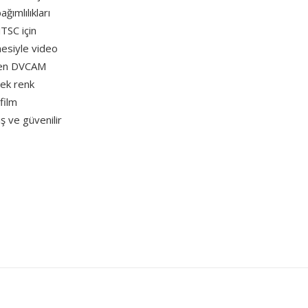
ğımlılıkları
TSC için
esiyle video
ilen DVCAM
sek renk
film
iş ve güvenilir