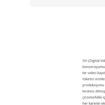
DV (Digital Vi
konsorsiyumu ta
bir video kayı
tüketici ürünl
prodüksiyonu i
kosinüs dönüşü
çözünürlüklü iç
her karenin ek