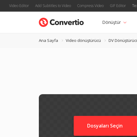
Video Editor
Add Subtitles to Video
Compress Video
GIF Editor
Te
Dönüştür
Ana Sayfa
Video dönüştürücü
DV Dönüştürüc
Dosyaları Seçin