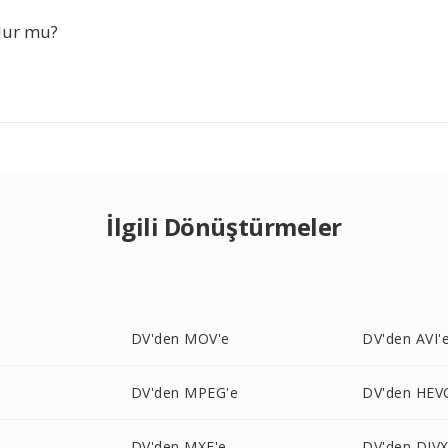
olur mu?
İlgili Dönüştürmeler
DV'den MOV'e
DV'den AVI'
DV'den MPEG'e
DV'den HEV
DV'den MXF'e
DV'den DIVX