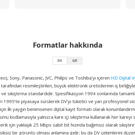
Formatlar hakkında
DV
GIF
deo), Sony, Panasonic, JVC, Philips ve Toshiba'yı içeren
HD Dijital 
rafından resmileştirilen, büyük elektronik üreticilerinin iş birliğiyle 
t ve sıkıştırma standardıdır. Spesifikasyon 1994 sonlarında tamam
eri 1995'te piyasaya sürülerek DV'yı tüketici ve yarı profesyonel v
çin i̇lk yaygın benimsenen dijital kayıt formatı olarak konumlandırmı
mü kodlamasıyla yalnızca kare içi sıkıştırma kullanarak her kareyi 
erik için yaklaşık 25 Mbps sabit bit hızında bağımsız olarak sıkıştırı
siksiz bir görüntü olması anlamına gelir; bu da DV çekimlerini düze