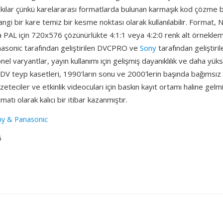
y kılar çünkü karelararası formatlarda bulunan karmaşık kod çözme ba
gi bir kare temiz bir kesme noktası olarak kullanılabilir. Format, N
PAL için 720x576 çözünürlükte 4:1:1 veya 4:2:0 renk alt örneklem
asonic tarafından geliştirilen DVCPRO ve
Sony
tarafından geliştir
nel varyantlar, yayın kullanımı için gelişmiş dayanıklılık ve daha yük
. DV teyp kasetleri, 1990'ların sonu ve 2000'lerin başında bağımsız 
zeteciler ve etkinlik videocuları için baskın kayıt ortamı haline gelm
atı olarak kalıcı bir itibar kazanmıştır.
ny & Panasonic
5