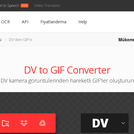
xt to Speech
Video Translator
OCR
API
Fiyatlandırma
Help
Mükem
ü
DV'den GIF'e
DV to GIF Converter
DV kamera görüntülerinden hareketli GIF'ler oluşturun
DV