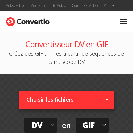
Video Editor
Add Subtitles to Video
Compress Video
Plus
Convertisseur DV en GIF
Créez des GIF animés à partir de séquences de
caméscope DV
Choisir les fichiers
DV
GIF
en