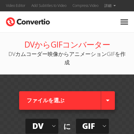
Video Editor
Add Subtitles to Video
Compress Video
詳細
DVからGIFコンバーター
DVカムコーダー映像からアニメーションGIFを作
成
ファイルを選ぶ
DV
GIF
に