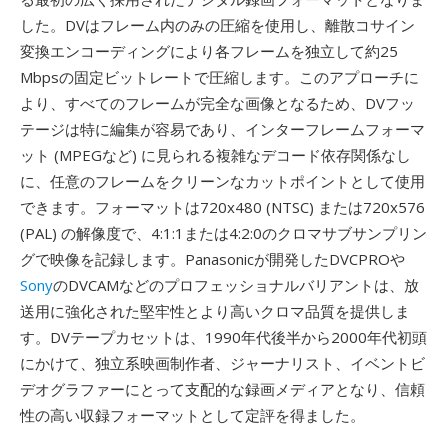
した。DVはフレーム内のみの圧縮を使用し、離散コサイン
変換エンコーディングにより各フレームを独立して約25
Mbpsの固定ビットレートで圧縮します。このアプローチに
より、すべてのフレームが完全な画像となるため、DVフッ
テージは特に編集が容易であり、インターフレームフォーマ
ット (MPEGなど) に見られる複雑なデコード依存関係なし
に、任意のフレームをクリーンなカットポイントとして使用
できます。フォーマットは720x480 (NTSC) または720x576
(PAL) の解像度で、4:1:1または4:2:0のクロマサブサンプリン
グで映像を記録します。Panasonicが開発したDVCPROや
Sony
のDVCAMなどのプロフェッショナルバリアントは、放
送用に強化された堅牢性とより高いクロマ品質を提供しま
す。DVテープカセットは、1990年代後半から2000年代初頭
にかけて、独立系映画制作者、ジャーナリスト、イベントビ
デオグラファーにとって支配的な録画メディアとなり、信頼
性の高い収録フォーマットとして定評を得ました。