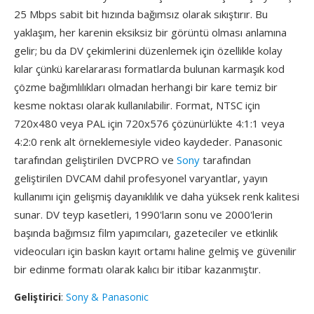
25 Mbps sabit bit hızında bağımsız olarak sıkıştırır. Bu
yaklaşım, her karenin eksiksiz bir görüntü olması anlamına
gelir; bu da DV çekimlerini düzenlemek için özellikle kolay
kılar çünkü karelararası formatlarda bulunan karmaşık kod
çözme bağımlılıkları olmadan herhangi bir kare temiz bir
kesme noktası olarak kullanılabilir. Format, NTSC için
720x480 veya PAL için 720x576 çözünürlükte 4:1:1 veya
4:2:0 renk alt örneklemesiyle video kaydeder. Panasonic
tarafından geliştirilen DVCPRO ve
Sony
tarafından
geliştirilen DVCAM dahil profesyonel varyantlar, yayın
kullanımı için gelişmiş dayanıklılık ve daha yüksek renk kalitesi
sunar. DV teyp kasetleri, 1990'ların sonu ve 2000'lerin
başında bağımsız film yapımcıları, gazeteciler ve etkinlik
videocuları için baskın kayıt ortamı haline gelmiş ve güvenilir
bir edinme formatı olarak kalıcı bir itibar kazanmıştır.
Geliştirici
:
Sony & Panasonic