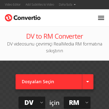
Video Editor
Add Subtitles to Video
Daha fazla
DV to RM Converter
DV videosunu çevrimiçi RealMedia RM formatına
sıkıştırın
Dosyaları Seçin
DV
RM
için