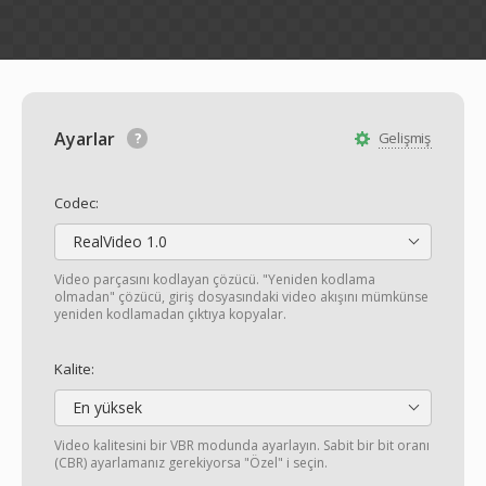
Ayarlar
Gelişmiş
Codec:
RealVideo 1.0
Video parçasını kodlayan çözücü. "Yeniden kodlama
olmadan" çözücü, giriş dosyasındaki video akışını mümkünse
yeniden kodlamadan çıktıya kopyalar.
Kalite:
En yüksek
Video kalitesini bir VBR modunda ayarlayın. Sabit bir bit oranı
(CBR) ayarlamanız gerekiyorsa "Özel" i seçin.