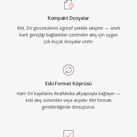
meta veri destekler ve RealNetworks, verimli ağ
dağıtımı için format ile birlikte RTSP ve PNA
Kompakt Dosyalar
akış protokollerini geliştirmiştir. RM&#039;deki
RM, DV görüntülerini agresif şekilde sıkıştırır — sınırlı
sıkıştırma dönemine göre etkileyici kabul
bant genişliği bağlantıları üzerinden akış için uygun
edilmiş olup rakip yaklaşımların zorlandığı 20-30
çok küçük dosyalar üretir.
kbps gibi düşük bit hızlarında izlenebilir video
sunabilmekteydi. RealMedia büyük ölçüde
modern akış teknolojileri tarafından yerini almış
olsa da, RM dosyaları erken i̇nternet
döneminden — RealMedia&#039;yı en popüler
Eski Format Köprüsü
olduğu dönemde benimsemiş haber kuruluşları,
Ham DV kayıtlarını RealMedia altyapısıyla bağlayın —
eğitim kurumları ve medya kütüphaneleri dahil
eski akış sistemleri veya arşivler RM formatı
— arşivlerde varlığını sürdürmektedir.
gerektirdiğinde dönüştürün.