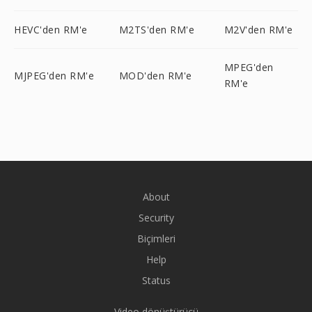
HEVC'den RM'e
M2TS'den RM'e
M2V'den RM'e
MPEG'den
MJPEG'den RM'e
MOD'den RM'e
RM'e
About
Security
Biçimleri
Help
Status
Video dönüştürücü