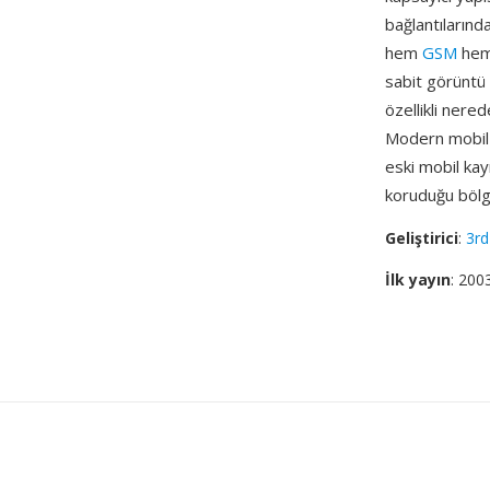
bağlantılarınd
hem
GSM
hem 
sabit görüntü 
özellikli nere
Modern mobil c
eski mobil kay
koruduğu bölg
Geliştirici
:
3rd
İlk yayın
: 200