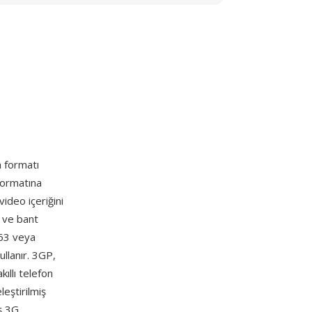
a formatı
formatına
ideo içeriğini
 ve bant
263 veya
llanır. 3GP,
kıllı telefon
eştirilmiş
ş 3G