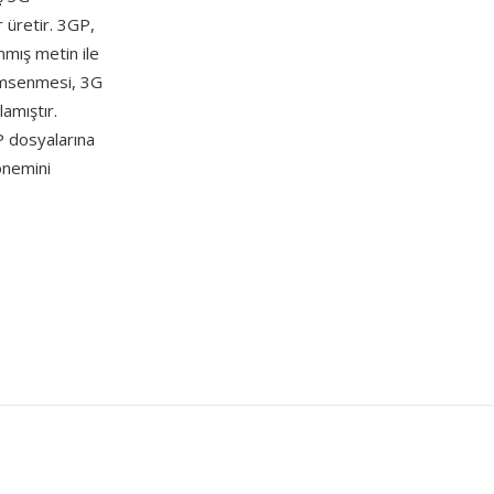
 üretir. 3GP,
mış metin ile
nimsenmesi, 3G
amıştır.
P dosyalarına
 önemini