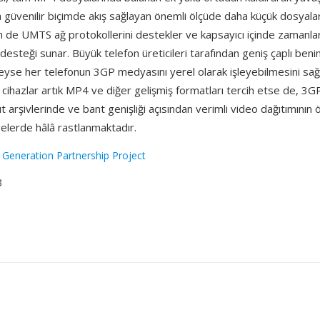
a güvenilir biçimde akış sağlayan önemli ölçüde daha küçük dosyalar
de UMTS ağ protokollerini destekler ve kapsayıcı içinde zamanlan
desteği sunar. Büyük telefon üreticileri tarafından geniş çaplı be
deyse her telefonun 3GP medyasını yerel olarak işleyebilmesini sağl
ihazlar artık MP4 ve diğer gelişmiş formatları tercih etse de, 3G
ıt arşivlerinde ve bant genişliği açısından verimli video dağıtımının
elerde hâlâ rastlanmaktadır.
 Generation Partnership Project
3