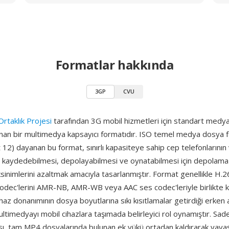
Formatlar hakkında
3GP
CVU
Ortaklık Projesi
tarafından 3G mobil hizmetleri için standart medy
anan bir multimedya kapsayıcı formatıdır. ISO temel medya dosya 
2) dayanan bu format, sınırlı kapasiteye sahip cep telefonlarının v
de kaydedebilmesi, depolayabilmesi ve oynatabilmesi için depolama
ksinimlerini azaltmak amacıyla tasarlanmıştır. Format genellikle H.
odec'lerini AMR-NB, AMR-WB veya AAC ses codec'leriyle birlikte ku
ihaz donanımının dosya boyutlarına sıkı kısıtlamalar getirdiği erken a
imedyayı mobil cihazlara taşımada belirleyici rol oynamıştır. Sadel
ısı, tam MP4 dosyalarında bulunan ek yükü ortadan kaldırarak yava