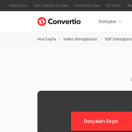
Video Editor
Add Subtitles to Video
Compress Video
GIF Editor
Te
Dönüştür
Ana Sayfa
Video dönüştürücü
3GP Dönüştürü
Dosyaları Seçin