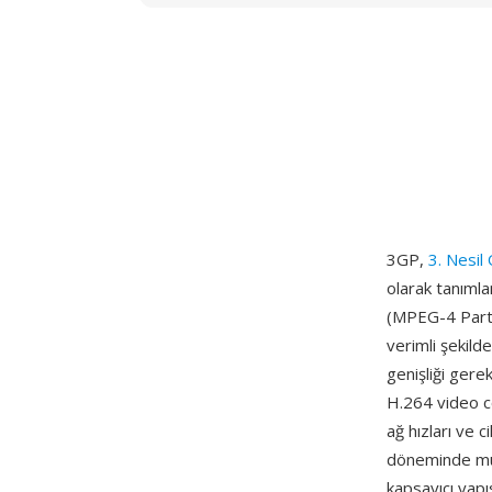
3GP,
3. Nesil 
olarak tanıml
(MPEG-4 Part 1
verimli şekil
genişliği gere
H.264 video c
ağ hızları ve c
döneminde mult
kapsayıcı yap