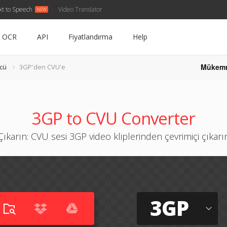
xt to Speech
Video Translator
OCR
API
Fiyatlandırma
Help
Mükem
cü
3GP'den CVU'e
3GP to CVU Converter
Çıkarın: CVU sesi 3GP video kliplerinden çevrimiçi çıkarı
3GP