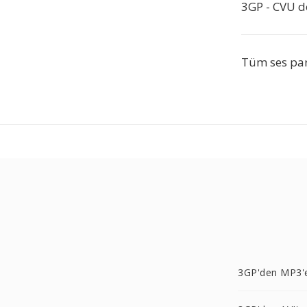
3GP - CVU d
Tüm ses par
3GP'den MP3'