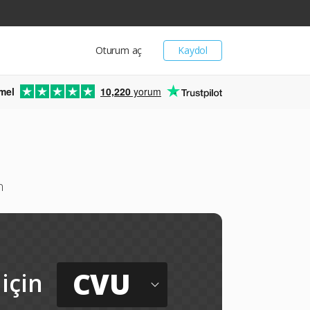
Oturum aç
Kaydol
mel
10,220
yorum
n
CVU
için