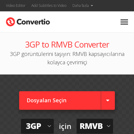
Video Editor
Add Subtitles to Video
Daha fazla
3GP to RMVB Converter
3GP görüntülerini taşıyın: RMVB kapsayıcılarına
kolayca çevrimiçi
Dosyaları Seçin
3GP
RMVB
için