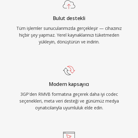
codec&#039;lerini kullanır. RMVB dosyaları
gömülü altyazı akışları ve birden fazla ses
Bulut destekli
parçası desteği sunarak çok dilli içerik dağıtımı
Tüm işlemler sunucularımızda gerçekleşir — cihazınız
için pratik bir çözüm oluşturur. Kapsayıcı,
hiçbir şey yapmaz. Yerel kaynaklarınızı tüketmeden
değişken bit hızı kodlamanın sağladığı kalite
yükleyin, dönüştürün ve indirin.
iyileştirmelerini sunarken RealMedia&#039;nın
akış dostu mimarisini korur. RMVB, MP4 ve
H.264 gibi modern formatlar tarafından çoğu
amaç için geçilmiş olsa da Asya pazarlarında bir
kullanıcı tabanını koruyor ve 2000&#039;lerin
Modern kapsayıcı
ortasındaki çevrimiçi medya arşivleri ile kişisel
3GP'den RMVB formatına geçerek daha iyi codec
video koleksiyonlarında hâlâ bulunabilmektedir.
seçenekleri, meta veri desteği ve günümüz medya
oynatıcılarıyla uyumluluk elde edin.