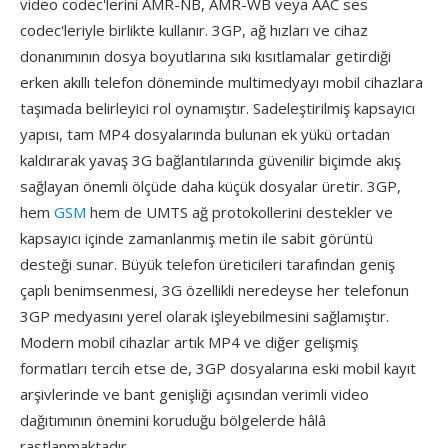
video codec'lerini AMR-NB, AMR-WB veya AAC ses
codec'leriyle birlikte kullanır. 3GP, ağ hızları ve cihaz
donanımının dosya boyutlarına sıkı kısıtlamalar getirdiği
erken akıllı telefon döneminde multimedyayı mobil cihazlara
taşımada belirleyici rol oynamıştır. Sadeleştirilmiş kapsayıcı
yapısı, tam MP4 dosyalarında bulunan ek yükü ortadan
kaldırarak yavaş 3G bağlantılarında güvenilir biçimde akış
sağlayan önemli ölçüde daha küçük dosyalar üretir. 3GP,
hem
GSM
hem de UMTS ağ protokollerini destekler ve
kapsayıcı içinde zamanlanmış metin ile sabit görüntü
desteği sunar. Büyük telefon üreticileri tarafından geniş
çaplı benimsenmesi, 3G özellikli neredeyse her telefonun
3GP medyasını yerel olarak işleyebilmesini sağlamıştır.
Modern mobil cihazlar artık MP4 ve diğer gelişmiş
formatları tercih etse de, 3GP dosyalarına eski mobil kayıt
arşivlerinde ve bant genişliği açısından verimli video
dağıtımının önemini koruduğu bölgelerde hâlâ
rastlanmaktadır.