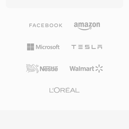
çekimler veya geçiş sahneleri gibi daha basit
biçimde akış sağlayan önemli ölçüde daha
bölümlere işe daha az bit aktaran değişken bit
küçük dosyalar üretir. 3GP, hem GSM hem de
hızı sıkıştırması kullanır. Bu yaklaşım, sabit bit
UMTS ağ protokollerini destekler ve kapsayıcı
hızlı selefi ile karşılaştırıldığında eşdeğer
içinde zamanlanmış metin ile sabit görüntü
ortalama dosya boyutlarında önemli ölçüde
desteği sunar. Büyük telefon üreticileri
daha i̇yi görsel kalite sağlar. RMVB,
tarafından geniş çaplı benimsenmesi, 3G
2000&#039;lerin ortasında özellikle Doğu ve
özellikli neredeyse her telefonun 3GP medyasını
Güneydoğu Asya pazarlarında büyük popülerlik
yerel olarak işleyebilmesini sağlamıştır. Modern
kazanarak bant genişliğinin sınırlı olduğu ancak
mobil cihazlar artık MP4 ve diğer gelişmiş
izleyicilerin yine de makul görüntü kalitesi
formatları tercih etse de, 3GP dosyalarına eski
beklediği bölgelerde uzun metrajlı film ve
mobil kayıt arşivlerinde ve bant genişliği
televizyon içeriklerinin dağıtımı için yaygın
açısından verimli video dağıtımının önemini
kullanılan bir format haline gelmiştir. Format
koruduğu bölgelerde hâlâ rastlanmaktadır.
genellikle sıkıştırma yaklaşımı açısından H.264
ile karşılaştırılabilir teknolojiler kullanan
RealVideo 9 veya RealVideo 10