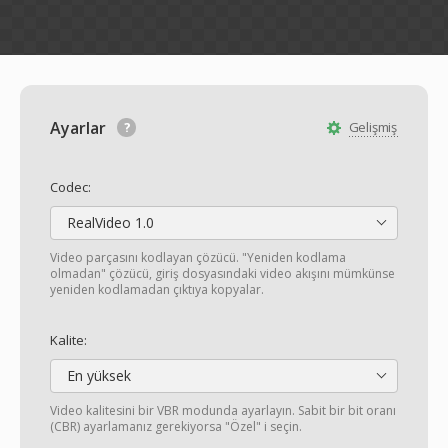
Ayarlar
Gelişmiş
Codec:
RealVideo 1.0
Video parçasını kodlayan çözücü. "Yeniden kodlama
olmadan" çözücü, giriş dosyasındaki video akışını mümkünse
yeniden kodlamadan çıktıya kopyalar.
Kalite:
En yüksek
Video kalitesini bir VBR modunda ayarlayın. Sabit bir bit oranı
(CBR) ayarlamanız gerekiyorsa "Özel" i seçin.