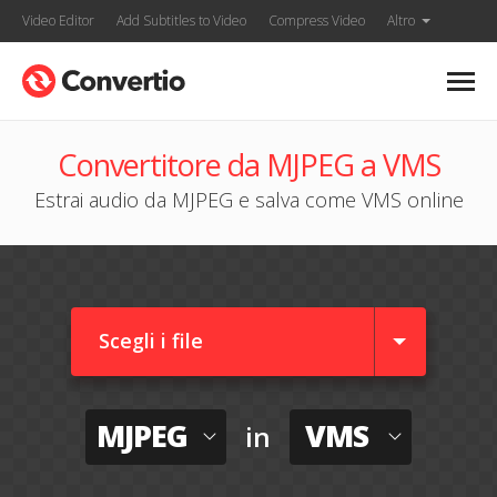
Video Editor
Add Subtitles to Video
Compress Video
Altro
Convertitore da MJPEG a VMS
Estrai audio da MJPEG e salva come VMS online
Scegli i file
MJPEG
VMS
in