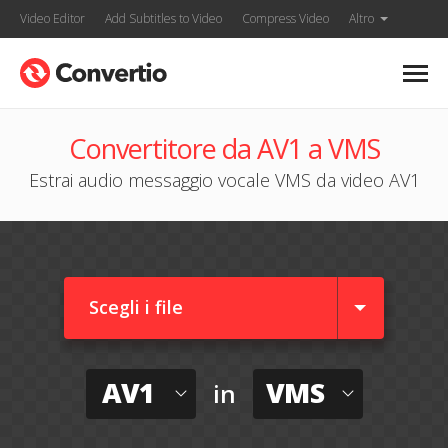
Video Editor
Add Subtitles to Video
Compress Video
Altro
Convertitore da AV1 a VMS
Estrai audio messaggio vocale VMS da video AV1
Scegli i file
AV1
VMS
in