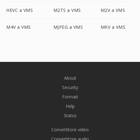
HEVC a VMS
M2TS a VMS
M2V a VMS
M4V a VMS
MJPEG a VMS
MKV a VMS
About
Security
Formati
Help
Status
Convertitore video
Convertitore audio