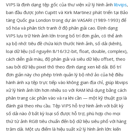
VIPS là định dạng tệp gốc của thư viện xử lý hình ảnh
libvips
,
ban đầu được John Cupitt và Kirk Martinez phát triển tại Bảo
tàng Quốc gia London trong dự án VASARI (1989-1993) để
số hóa và phân tích tranh ở độ phân giải cao. Định dạng
VIPS lưu trữ hình ảnh lớn trong bố trí đơn giản, có thể ánh
xạ bộ nhớ: tiêu đề chứa kích thước hình ảnh, số dải (kênh),
loại dữ liệu (số nguyên 8/16/32-bit, float, double, complex),
cách diễn giải màu, độ phân giải và siêu dữ liệu offset, theo
sau bởi dữ liệu pixel thô theo định dạng xen kẽ dải. Bố trí
đơn giản này cho phép trình quản lý bộ nhớ ảo của hệ điều
hành ánh xạ tệp trực tiếp vào không gian địa chỉ, giúp libvips
xử lý hình ảnh lớn hơn nhiều so với RAM khả dụng bằng cách
phân trang các phần vào và ra khi cần — một kỹ thuật gọi là
đánh giá theo nhu cầu. Tệp VIPS hỗ trợ hình ảnh với bất kỳ
số dải nào ở bất kỳ loại số được hỗ trợ, phù hợp cho mọi
thứ từ ảnh RGB tiêu chuẩn đến bộ dữ liệu siêu phổ với hàng
trăm dải. Một ưu điểm là hiệu suất xử lý hình ảnh lớn: kiến