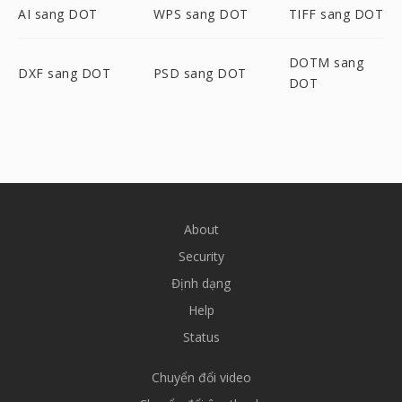
AI sang DOT
WPS sang DOT
TIFF sang DOT
DOTM sang
DXF sang DOT
PSD sang DOT
DOT
About
Security
Định dạng
Help
Status
Chuyển đổi video