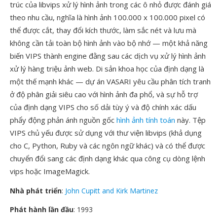
trúc của libvips xử lý hình ảnh trong các ô nhỏ được đánh giá
theo nhu cầu, nghĩa là hình ảnh 100.000 x 100.000 pixel có
thể được cắt, thay đổi kích thước, làm sắc nét và lưu mà
không cần tải toàn bộ hình ảnh vào bộ nhớ — một khả năng
biến VIPS thành engine đằng sau các dịch vụ xử lý hình ảnh
xử lý hàng triệu ảnh web. Di sản khoa học của định dạng là
một thế mạnh khác — dự án VASARI yêu cầu phân tích tranh
ở độ phân giải siêu cao với hình ảnh đa phổ, và sự hỗ trợ
của định dạng VIPS cho số dải tùy ý và độ chính xác dấu
phẩy động phản ánh nguồn gốc
hình ảnh tính toán
này. Tệp
VIPS chủ yếu được sử dụng với thư viện libvips (khả dụng
cho C, Python, Ruby và các ngôn ngữ khác) và có thể được
chuyển đổi sang các định dạng khác qua công cụ dòng lệnh
vips hoặc ImageMagick.
Nhà phát triển
:
John Cupitt and Kirk Martinez
Phát hành lần đầu
: 1993