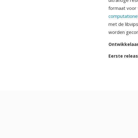
ultrahoge res
formaat voor 
computatione
met de libvip
worden geconv
Ontwikkelaa
Eerste relea