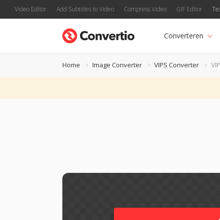
Video Editor
Add Subtitles to Video
Compress Video
GIF Editor
Te
Converteren
Home
Image Converter
VIPS Converter
VI