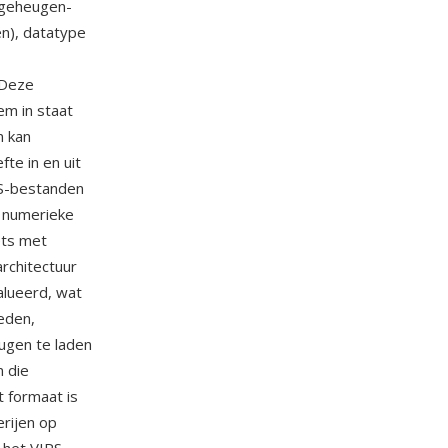
, geheugen-
n), datatype
 Deze
em in staat
n kan
te in en uit
PS-bestanden
e numerieke
ets met
architectuur
alueerd, wat
eden,
ugen te laden
 die
 formaat is
erijen op