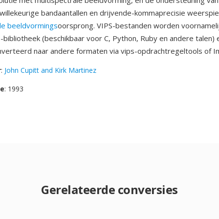
olutie met multispectrale beeldvorming, en de ondersteuning van
willekeurige bandaantallen en drijvende-kommaprecisie weerspi
le beeldvormings
oorsprong. VIPS-bestanden worden voornamelij
s-bibliotheek (beschikbaar voor C, Python, Ruby en andere talen)
erteerd naar andere formaten via vips-opdrachtregeltools of 
r
:
John Cupitt and Kirk Martinez
se
: 1993
Gerelateerde conversies