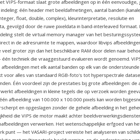
 Het VIPS-formaat slaat grote afbeeldingen op in één eenvoudige
ndeling: één header met beeldafmetingen, aantal banden (kanale
nteger, float, double, complex), kleurinterpretatie, resolutie en
a, gevolgd door de ruwe pixeldata in band-interleaved formaat.
deling stelt de virtual memory manager van het besturingssyste
irect in de adresruimte te mappen, waardoor libvips afbeeldinge
 veel groter zijn dan het beschikbare RAM door delen naar behoef
— één techniek die vraaggestuurd evalueren wordt genoemd. VI
afbeeldingen met elk aantal banden op elk van de ondersteund
kt voor alles van standaard RGB-foto's tot hyperspectrale datas
den. Één voordeel zijn de prestaties bij grote afbeeldingen: de 
erwerkt afbeeldingen in kleine tegels die op verzoek worden geev
één afbeelding van 100.000 x 100.000 pixels kan worden bijgesn
rscherpt en opgeslagen zonder de gehele afbeelding in het gehe
kheid die VIPS de motor maakt achter beeldverwerkingsdiensten
afbeeldingen verwerken. Het wetenschappelijke erfgoed van het
rk punt — het VASARI-project vereiste het analyseren van schild