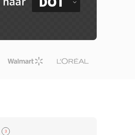
DOT
naar
3