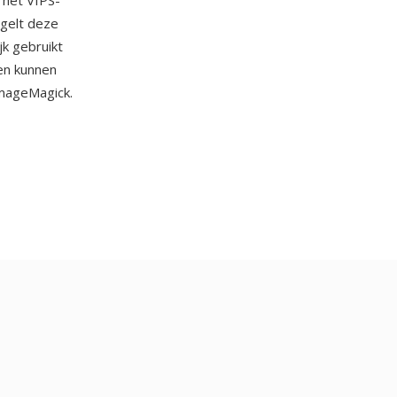
 het VIPS-
egelt deze
k gebruikt
 en kunnen
ImageMagick.