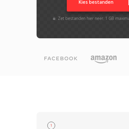
Kies bestanden
Zet bestanden hier neer. 1 GB maxim
1