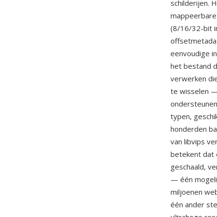
schilderijen.
mappeerbare i
(8/16/32-bit i
offsetmetadat
eenvoudige in
het bestand d
verwerken die
te wisselen 
ondersteunen 
typen, geschi
honderden ban
van libvips v
betekent dat 
geschaald, ve
— één mogelij
miljoenen web
één ander ste