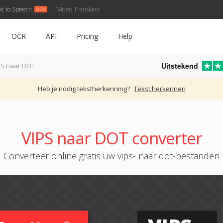
xt to Speech
Video Translator
OCR
API
Pricing
Help
Uitstekend
PS naar DOT
Heb je nodig tekstherkenning?
Tekst herkennen
VIPS naar DOT converter
Converteer online gratis uw vips- naar dot-bestanden