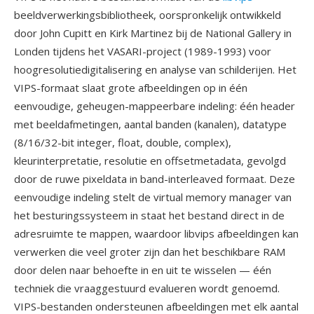
beeldverwerkingsbibliotheek, oorspronkelijk ontwikkeld
door John Cupitt en Kirk Martinez bij de National Gallery in
Londen tijdens het VASARI-project (1989-1993) voor
hoogresolutiedigitalisering en analyse van schilderijen. Het
VIPS-formaat slaat grote afbeeldingen op in één
eenvoudige, geheugen-mappeerbare indeling: één header
met beeldafmetingen, aantal banden (kanalen), datatype
(8/16/32-bit integer, float, double, complex),
kleurinterpretatie, resolutie en offsetmetadata, gevolgd
door de ruwe pixeldata in band-interleaved formaat. Deze
eenvoudige indeling stelt de virtual memory manager van
het besturingssysteem in staat het bestand direct in de
adresruimte te mappen, waardoor libvips afbeeldingen kan
verwerken die veel groter zijn dan het beschikbare RAM
door delen naar behoefte in en uit te wisselen — één
techniek die vraaggestuurd evalueren wordt genoemd.
VIPS-bestanden ondersteunen afbeeldingen met elk aantal