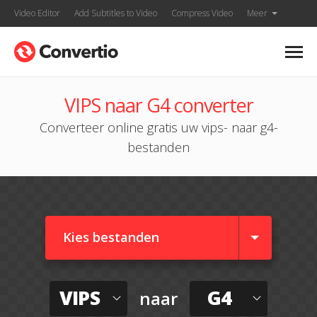
Video Editor
Add Subtitles to Video
Compress Video
Meer
VIPS naar G4 converter
Converteer online gratis uw vips- naar g4-
bestanden
Kies bestanden
VIPS
G4
naar