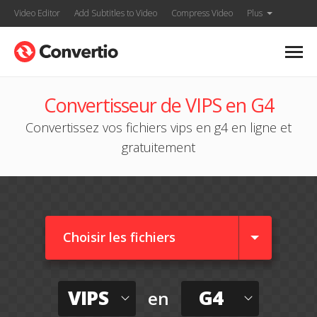
Video Editor
Add Subtitles to Video
Compress Video
Plus
Convertisseur de VIPS en G4
Convertissez vos fichiers vips en g4 en ligne et
gratuitement
Choisir les fichiers
VIPS
G4
en