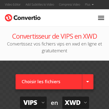
Video Editor
Add Subtitles to Video
Compress Video
Plus
Convertisseur de VIPS en XWD
Convertissez vos fichiers vips en xwd en ligne et
gratuitement
Choisir les fichiers
VIPS
XWD
en