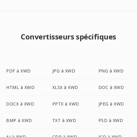
Convertisseurs spécifiques
PDF à XWD
JPG à XWD
PNG à XWD
HTML à XWD
XLSX à XWD
DOC à XWD
DOCX à XWD
PPTX à XWD
JPEG à XWD
BMP à XWD
TXT à XWD
PSD à XWD
AI à XWD
CDR à XWD
ICO à XWD