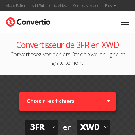
Video Editor
Add Subtitles to Video
Compress Video
Plus
Convertisseur de 3FR en XWD
Convertissez vos fichiers 3fr en xwd en ligne et
gratuitement
Choisir les fichiers
3FR
XWD
en