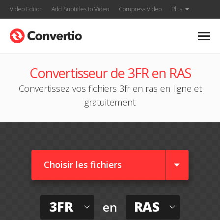
Video Editor
Add Subtitles to Video
Compress Video
Plus
Convertisseur de 3FR en RAS
Convertissez vos fichiers 3fr en ras en ligne et
gratuitement
Choisir les fichiers
3FR
RAS
en