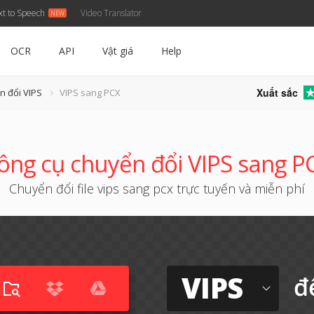
xt to Speech
Video Translator
OCR
API
Vật giá
Help
Xuất sắc
n đổi VIPS
VIPS sang PCX
ông cụ chuyển đổi VIPS sang P
Chuyển đổi file vips sang pcx trực tuyến và miễn phí
VIPS
đ