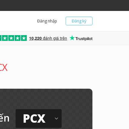
Đăng nhập
Đăng ký
10,220
đánh giá trên
CX
PCX
ến