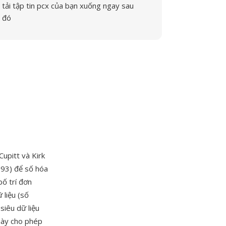
tải tập tin pcx của bạn xuống ngay sau
đó
Cupitt và Kirk
993) để số hóa
bố trí đơn
 liệu (số
siêu dữ liệu
 này cho phép