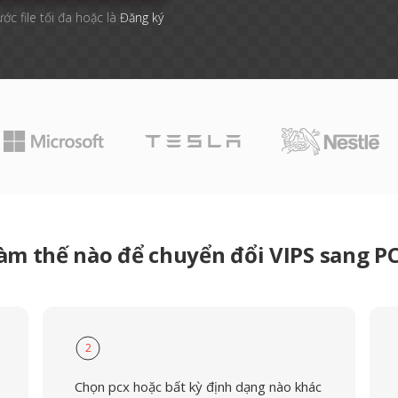
ước file tối đa hoặc là
Đăng ký
àm thế nào để chuyển đổi VIPS sang P
2
Chọn pcx hoặc bất kỳ định dạng nào khác