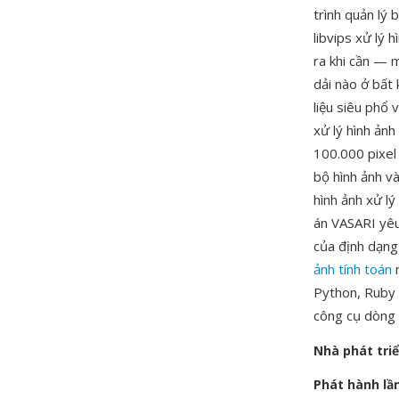
trình quản lý 
libvips xử lý
ra khi cần — m
dải nào ở bất
liệu siêu phổ 
xử lý hình ảnh
100.000 pixel 
bộ hình ảnh v
hình ảnh xử l
án VASARI yêu 
của định dạng
ảnh tính toán
n
Python, Ruby 
công cụ dòng 
Nhà phát tri
Phát hành lầ