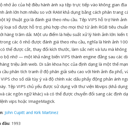
bộ nhớ ảo của hệ điều hành ánh xạ tệp trực tiếp vào không gian địa 
 hình ảnh lớn hơn nhiều so với RAM khả dụng bằng cách phân trang c
ột kỹ thuật gọi là đánh giá theo nhu cầu. Tệp VIPS hỗ trợ hình ảnh
 kỳ loại số được hỗ trợ, phù hợp cho mọi thứ từ ảnh RGB tiêu chuẩ
với hàng trăm dải. Một ưu điểm là hiệu suất xử lý hình ảnh lớn: kiến t
 trong các ô nhỏ được đánh giá theo nhu cầu, nghĩa là hình ảnh 10
có thể được cắt, thay đổi kích thước, làm sắc nét và lưu mà không 
ào bộ nhớ — một khả năng biến VIPS thành engine đằng sau các dị
ý hàng triệu ảnh web. Di sản khoa học của định dạng là một thế m
cầu phân tích tranh ở độ phân giải siêu cao với hình ảnh đa phổ, v
 VIPS cho số dải tùy ý và độ chính xác dấu phẩy động phản ánh n
ày. Tệp VIPS chủ yếu được sử dụng với thư viện libvips (khả dụng
và các ngôn ngữ khác) và có thể được chuyển đổi sang các định d
lệnh vips hoặc ImageMagick.
ển
:
John Cupitt and Kirk Martinez
n đầu
: 1993