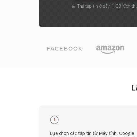
Thả tập tin ở đây. 1 GB Kích th
L
1
Lựa chọn các tập tin từ Máy tính, Google