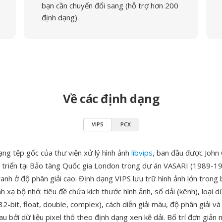
bạn cần chuyển đổi sang (hỗ trợ hơn 200
định dạng)
Về các định dạng
VIPS
PCX
ạng tệp gốc của thư viện xử lý hình ảnh
libvips
, ban đầu được John 
 triển tại Bảo tàng Quốc gia London trong dự án VASARI (1989-1
ranh ở độ phân giải cao. Định dạng VIPS lưu trữ hình ảnh lớn trong 
nh xạ bộ nhớ: tiêu đề chứa kích thước hình ảnh, số dải (kênh), loại dữ
-bit, float, double, complex), cách diễn giải màu, độ phân giải và 
au bởi dữ liệu pixel thô theo định dạng xen kẽ dải. Bố trí đơn giản