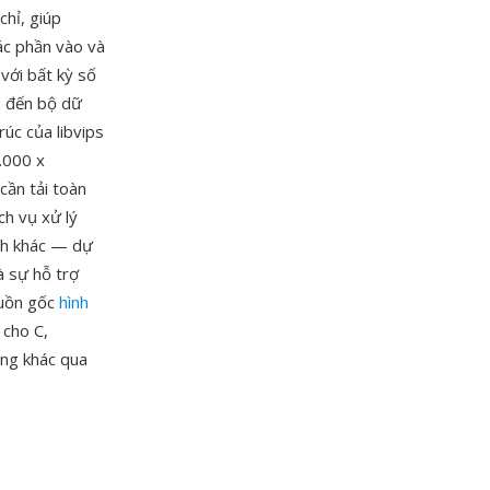
chỉ, giúp
ác phần vào và
 với bất kỳ số
n đến bộ dữ
rúc của libvips
0.000 x
cần tải toàn
ch vụ xử lý
ạnh khác — dự
à sự hỗ trợ
guồn gốc
hình
 cho C,
ạng khác qua