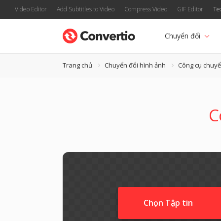
Video Editor
Add Subtitles to Video
Compress Video
GIF Editor
Te
Chuyển đổi
Trang chủ
Chuyển đổi hình ảnh
Công cụ chuyể
C
Chọn Tập tin