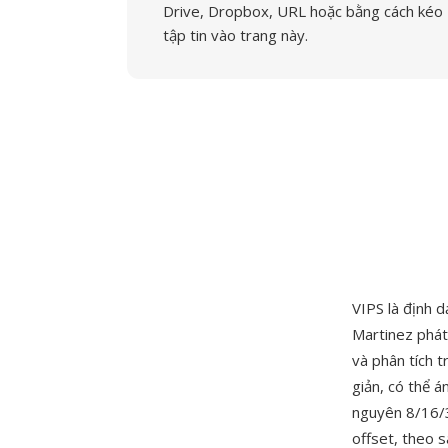
Drive, Dropbox, URL hoặc bằng cách kéo
tập tin vào trang này.
VIPS là định d
Martinez phát
và phân tích t
giản, có thể á
nguyên 8/16/32
offset, theo s