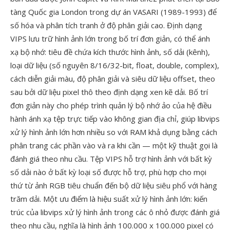
tàng Quốc gia London trong dự án VASARI (1989-1993) để
số hóa và phân tích tranh ở độ phân giải cao. Định dạng
VIPS lưu trữ hình ảnh lớn trong bố trí đơn giản, có thể ánh
xạ bộ nhớ: tiêu đề chứa kích thước hình ảnh, số dải (kênh),
loại dữ liệu (số nguyên 8/16/32-bit, float, double, complex),
cách diễn giải màu, độ phân giải và siêu dữ liệu offset, theo
sau bởi dữ liệu pixel thô theo định dạng xen kẽ dải. Bố trí
đơn giản này cho phép trình quản lý bộ nhớ ảo của hệ điều
hành ánh xạ tệp trực tiếp vào không gian địa chỉ, giúp libvips
xử lý hình ảnh lớn hơn nhiều so với RAM khả dụng bằng cách
phân trang các phần vào và ra khi cần — một kỹ thuật gọi là
đánh giá theo nhu cầu. Tệp VIPS hỗ trợ hình ảnh với bất kỳ
số dải nào ở bất kỳ loại số được hỗ trợ, phù hợp cho mọi
thứ từ ảnh RGB tiêu chuẩn đến bộ dữ liệu siêu phổ với hàng
trăm dải. Một ưu điểm là hiệu suất xử lý hình ảnh lớn: kiến
trúc của libvips xử lý hình ảnh trong các ô nhỏ được đánh giá
theo nhu cầu, nghĩa là hình ảnh 100.000 x 100.000 pixel có