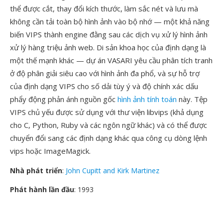
thể được cắt, thay đổi kích thước, làm sắc nét và lưu mà
không cần tải toàn bộ hình ảnh vào bộ nhớ — một khả năng
biến VIPS thành engine đằng sau các dịch vụ xử lý hình ảnh
xử lý hàng triệu ảnh web. Di sản khoa học của định dạng là
một thế mạnh khác — dự án VASARI yêu cầu phân tích tranh
ở độ phân giải siêu cao với hình ảnh đa phổ, và sự hỗ trợ
của định dạng VIPS cho số dải tùy ý và độ chính xác dấu
phẩy động phản ánh nguồn gốc
hình ảnh tính toán
này. Tệp
VIPS chủ yếu được sử dụng với thư viện libvips (khả dụng
cho C, Python, Ruby và các ngôn ngữ khác) và có thể được
chuyển đổi sang các định dạng khác qua công cụ dòng lệnh
vips hoặc ImageMagick.
Nhà phát triển
:
John Cupitt and Kirk Martinez
Phát hành lần đầu
: 1993