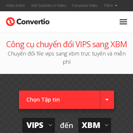
Video Editor
Add Subtitles to Video
Compress Video
Thêm
Công cụ chuyển đổi VIPS sang XBM
Chuyển đổi file vips sang xbm trực tuyến và miễn
phí
Chọn Tập tin
VIPS
XBM
đến