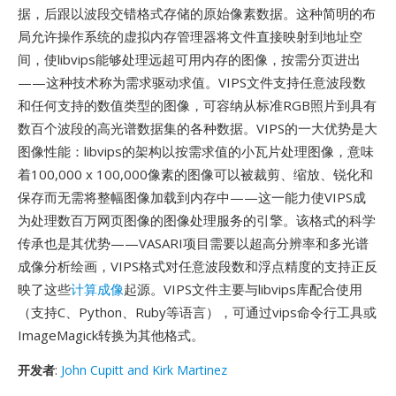
据，后跟以波段交错格式存储的原始像素数据。这种简明的布
局允许操作系统的虚拟内存管理器将文件直接映射到地址空
间，使libvips能够处理远超可用内存的图像，按需分页进出
——这种技术称为需求驱动求值。VIPS文件支持任意波段数
和任何支持的数值类型的图像，可容纳从标准RGB照片到具有
数百个波段的高光谱数据集的各种数据。VIPS的一大优势是大
图像性能：libvips的架构以按需求值的小瓦片处理图像，意味
着100,000 x 100,000像素的图像可以被裁剪、缩放、锐化和
保存而无需将整幅图像加载到内存中——这一能力使VIPS成
为处理数百万网页图像的图像处理服务的引擎。该格式的科学
传承也是其优势——VASARI项目需要以超高分辨率和多光谱
成像分析绘画，VIPS格式对任意波段数和浮点精度的支持正反
映了这些
计算成像
起源。VIPS文件主要与libvips库配合使用
（支持C、Python、Ruby等语言），可通过vips命令行工具或
ImageMagick转换为其他格式。
开发者
:
John Cupitt and Kirk Martinez